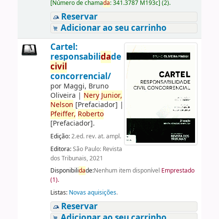
[
Número de chama
da
:
341.3787 M193c
]
(2).
Reservar
Adicionar ao seu carrinho
Cartel:
responsabili
da
de
civil
concorrencial/
por
Maggi, Bruno
Oliveira
|
Nery
Junior,
Nelson
[Prefaciador]
|
Pfeiffer,
Roberto
[Prefaciador]
.
Edição:
2.ed. rev. at. ampl.
Editora:
São Paulo: Revista
dos Tribunais, 2021
Disponibili
da
de:
Nenhum item disponível
Emprestado
(1).
Listas:
Novas aquisições
.
Reservar
Adicionar ao seu carrinho