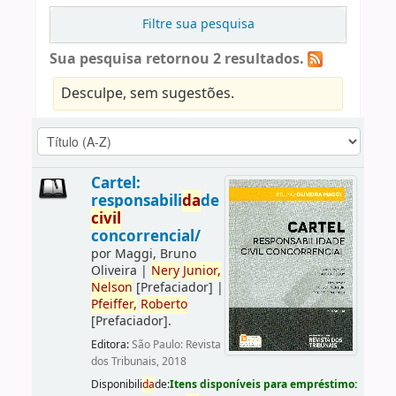
Filtre sua pesquisa
Sua pesquisa retornou 2 resultados.
Desculpe, sem sugestões.
Cartel:
responsabili
da
de
civil
concorrencial/
por
Maggi, Bruno
Oliveira
|
Nery
Junior,
Nelson
[Prefaciador]
|
Pfeiffer,
Roberto
[Prefaciador]
.
Editora:
São Paulo: Revista
dos Tribunais, 2018
Disponibili
da
de:
Itens disponíveis para empréstimo: