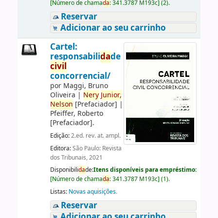
[
Número de chama
da
:
341.3787 M193c
]
(2).
Reservar
Adicionar ao seu carrinho
Cartel:
responsabili
da
de
civil
concorrencial/
por
Maggi, Bruno
Oliveira
|
Nery
Junior,
Nelson
[Prefaciador]
|
Pfeiffer, Roberto
[Prefaciador]
.
Edição:
2.ed. rev. at. ampl.
Editora:
São Paulo: Revista
dos Tribunais, 2021
Disponibili
da
de:
Itens disponíveis para empréstimo:
[
Número de chama
da
:
341.3787 M193c
]
(1).
Listas:
Novas aquisições
.
Reservar
Adicionar ao seu carrinho