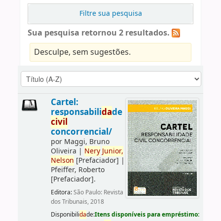
Filtre sua pesquisa
Sua pesquisa retornou 2 resultados.
Desculpe, sem sugestões.
Cartel:
responsabili
da
de
civil
concorrencial/
por
Maggi, Bruno
Oliveira
|
Nery
Junior,
Nelson
[Prefaciador]
|
Pfeiffer, Roberto
[Prefaciador]
.
Editora:
São Paulo: Revista
dos Tribunais, 2018
Disponibili
da
de:
Itens disponíveis para empréstimo: