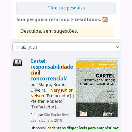
Filtre sua pesquisa
Sua pesquisa retornou 2 resultados.
Desculpe, sem sugestões.
Cartel:
responsabili
da
de
civil
concorrencial/
por
Maggi, Bruno
Oliveira
|
Nery
Junior,
Nelson
[Prefaciador]
|
Pfeiffer, Roberto
[Prefaciador]
.
Editora:
São Paulo: Revista
dos Tribunais, 2018
Disponibili
da
de:
Itens disponíveis para empréstimo: