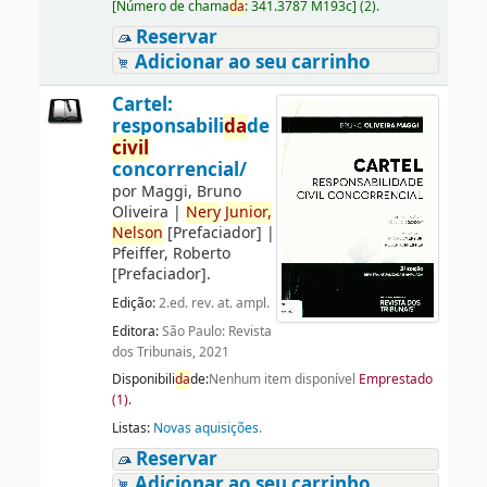
[
Número de chama
da
:
341.3787 M193c
]
(2).
Reservar
Adicionar ao seu carrinho
Cartel:
responsabili
da
de
civil
concorrencial/
por
Maggi, Bruno
Oliveira
|
Nery
Junior,
Nelson
[Prefaciador]
|
Pfeiffer, Roberto
[Prefaciador]
.
Edição:
2.ed. rev. at. ampl.
Editora:
São Paulo: Revista
dos Tribunais, 2021
Disponibili
da
de:
Nenhum item disponível
Emprestado
(1).
Listas:
Novas aquisições
.
Reservar
Adicionar ao seu carrinho