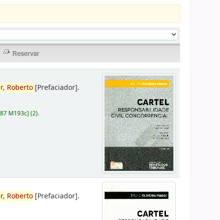
r,
Roberto
[Prefaciador]
.
787 M193c
]
(2).
r,
Roberto
[Prefaciador]
.