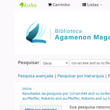
Carrinho
Listas
Biblioteca
Agamenon
Magalhães
Pesquisar
Pesquisa avançada
Pesquisar por hierarquia
P
Início
›
Resultados da pesquisa por 'ccl=an:644 and su-to:Re
au:Pfeiffer, Roberto and au:Pfeiffer, Roberto and su-t
Sua pesquisa retorno
Filtre sua pesquisa