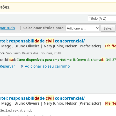
tões.
par tudo
|
Selecionar títulos para:
rtel: responsabili
da
de
civil
concorrencial/
r
Maggi, Bruno Oliveira
|
Nery Junior, Nelson
[Prefaciador]
|
Pfeiffe
tora:
São Paulo: Revista dos Tribunais, 2018
onibili
da
de:
Itens disponíveis para empréstimo:
[
Número de chama
da
:
341.3
Reservar
Adicionar ao seu carrinho
rtel: responsabili
da
de
civil
concorrencial/
r
Maggi, Bruno Oliveira
|
Nery Junior, Nelson
[Prefaciador]
|
Pfeiffe
ção:
2.ed. rev. at. ampl.