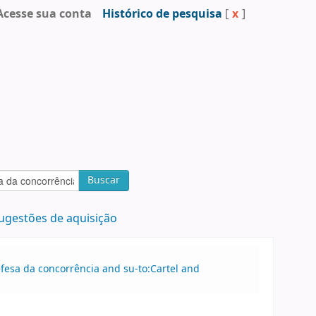
Acesse sua conta
Histórico de pesquisa
[
x
]
Buscar
ugestões de aquisição
efesa da concorrência and su-to:Cartel and