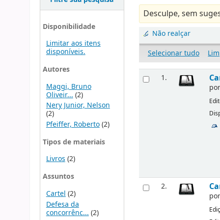
Desculpe, sem suges
Disponibilidade
Não realçar
Limitar aos itens
disponíveis.
Selecionar tudo
Lim
Autores
Ca
1.
Maggi, Bruno
po
Oliveir...
(2)
Edi
Nery Junior, Nelson
(2)
Disp
Pfeiffer, Roberto
(2)
Tipos de materiais
Livros
(2)
Assuntos
Ca
2.
Cartel
(2)
po
Defesa da
Edi
concorrênc...
(2)