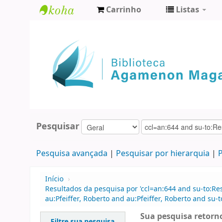
Carrinho
Listas
Biblioteca
Agamenon
Magalhães
Pesquisar
Pesquisa avançada
Pesquisar por hierarquia
P
Início
›
Resultados da pesquisa por 'ccl=an:644 and su-to:Re
au:Pfeiffer, Roberto and au:Pfeiffer, Roberto and su-t
Sua pesquisa retorno
Filtre sua pesquisa