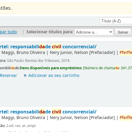
tões.
par tudo
|
Selecionar títulos para:
rtel: responsabili
da
de
civil
concorrencial/
r
Maggi, Bruno Oliveira
|
Nery Junior, Nelson
[Prefaciador]
|
Pfeiffe
tora:
São Paulo: Revista dos Tribunais, 2018
onibili
da
de:
Itens disponíveis para empréstimo:
[
Número de chama
da
:
341.3
Reservar
Adicionar ao seu carrinho
rtel: responsabili
da
de
civil
concorrencial/
r
Maggi, Bruno Oliveira
|
Nery Junior, Nelson
[Prefaciador]
|
Pfeiffe
ção:
2.ed. rev. at. ampl.