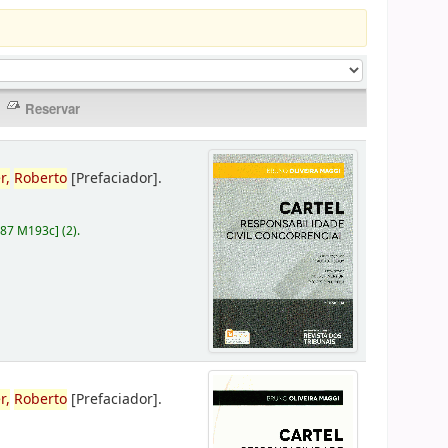
r,
Roberto
[Prefaciador]
.
787 M193c
]
(2).
r,
Roberto
[Prefaciador]
.