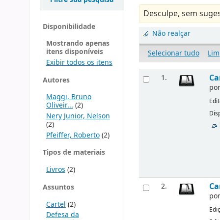
Desculpe, sem suges
Disponibilidade
Não realçar
Mostrando apenas
itens disponíveis
Selecionar tudo
Lim
Exibir todos os itens
Ca
1.
Autores
po
Maggi, Bruno
Edi
Oliveir...
(2)
Disp
Nery Junior, Nelson
(2)
Pfeiffer, Roberto
(2)
Tipos de materiais
Livros
(2)
Ca
2.
Assuntos
po
Cartel
(2)
Edi
Defesa da