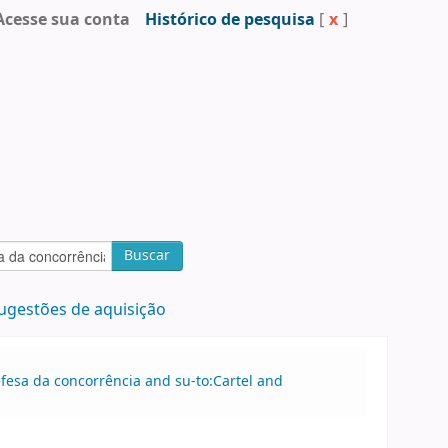
Acesse sua conta
Histórico de pesquisa
[
x
]
Buscar
ugestões de aquisição
efesa da concorrência and su-to:Cartel and