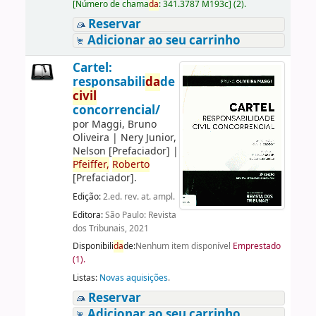
[
Número de chama
da
:
341.3787 M193c
]
(2).
Reservar
Adicionar ao seu carrinho
Cartel:
responsabili
da
de
civil
concorrencial/
por
Maggi, Bruno
Oliveira
|
Nery Junior,
Nelson
[Prefaciador]
|
Pfeiffer,
Roberto
[Prefaciador]
.
Edição:
2.ed. rev. at. ampl.
Editora:
São Paulo: Revista
dos Tribunais, 2021
Disponibili
da
de:
Nenhum item disponível
Emprestado
(1).
Listas:
Novas aquisições
.
Reservar
Adicionar ao seu carrinho