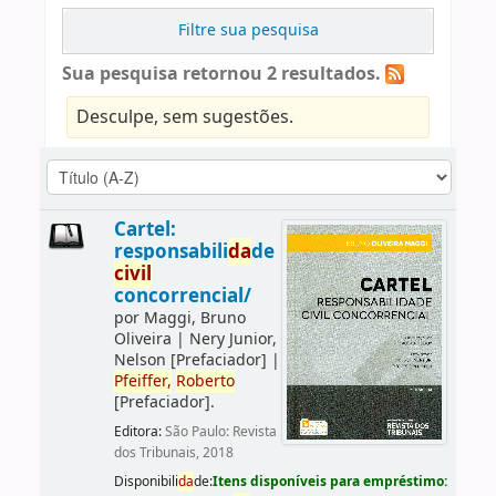
Filtre sua pesquisa
Sua pesquisa retornou 2 resultados.
Desculpe, sem sugestões.
Cartel:
responsabili
da
de
civil
concorrencial/
por
Maggi, Bruno
Oliveira
|
Nery Junior,
Nelson
[Prefaciador]
|
Pfeiffer,
Roberto
[Prefaciador]
.
Editora:
São Paulo: Revista
dos Tribunais, 2018
Disponibili
da
de:
Itens disponíveis para empréstimo: