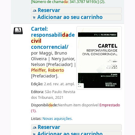
[
Número de chama
da
:
341.3787 M193c
]
(2).
Reservar
Adicionar ao seu carrinho
Cartel:
responsabili
da
de
civil
concorrencial/
por
Maggi, Bruno
Oliveira
|
Nery Junior,
Nelson
[Prefaciador]
|
Pfeiffer,
Roberto
[Prefaciador]
.
Edição:
2.ed. rev. at. ampl.
Editora:
São Paulo: Revista
dos Tribunais, 2021
Disponibili
da
de:
Nenhum item disponível
Emprestado
(1).
Listas:
Novas aquisições
.
Reservar
Adicionar ao seu carrinho