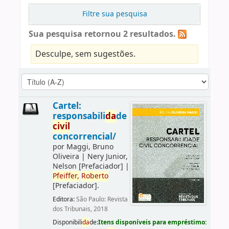
Filtre sua pesquisa
Sua pesquisa retornou 2 resultados.
Desculpe, sem sugestões.
Cartel:
responsabili
da
de
civil
concorrencial/
por
Maggi, Bruno
Oliveira
|
Nery Junior,
Nelson
[Prefaciador]
|
Pfeiffer,
Roberto
[Prefaciador]
.
Editora:
São Paulo: Revista
dos Tribunais, 2018
Disponibili
da
de:
Itens disponíveis para empréstimo: