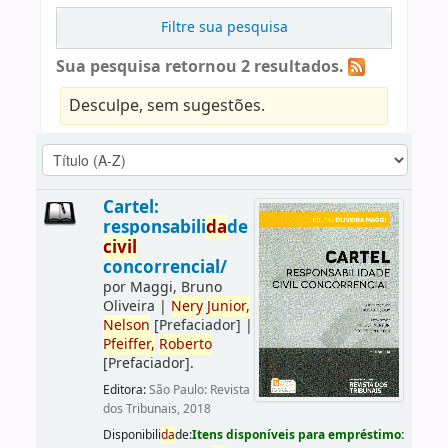
Filtre sua pesquisa
Sua pesquisa retornou 2 resultados.
Desculpe, sem sugestões.
Cartel:
responsabili
da
de
civil
concorrencial/
por
Maggi, Bruno
Oliveira
|
Nery
Junior,
Nelson
[Prefaciador]
|
Pfeiffer,
Roberto
[Prefaciador]
.
Editora:
São Paulo: Revista
dos Tribunais, 2018
Disponibili
da
de:
Itens disponíveis para empréstimo: