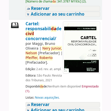
[
Número de chama
da
:
341.3787 M193c
]
(2).
Reservar
Adicionar ao seu carrinho
Cartel:
responsabili
da
de
civil
concorrencial/
por
Maggi, Bruno
Oliveira
|
Nery
Junior,
Nelson
[Prefaciador]
|
Pfeiffer,
Roberto
[Prefaciador]
.
Edição:
2.ed. rev. at. ampl.
Editora:
São Paulo: Revista
dos Tribunais, 2021
Disponibili
da
de:
Nenhum item disponível
Emprestado
(1).
Listas:
Novas aquisições
.
Reservar
Adicionar ao seu carrinho