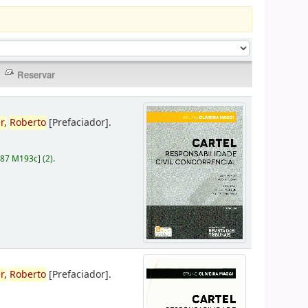
r,
Roberto
[Prefaciador]
.
787 M193c
]
(2).
r,
Roberto
[Prefaciador]
.