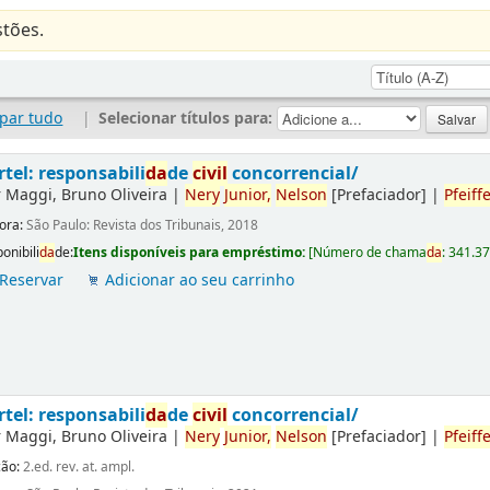
tões.
par tudo
|
Selecionar títulos para:
rtel: responsabili
da
de
civil
concorrencial/
r
Maggi, Bruno Oliveira
|
Nery
Junior,
Nelson
[Prefaciador]
|
Pfeiffe
tora:
São Paulo: Revista dos Tribunais, 2018
onibili
da
de:
Itens disponíveis para empréstimo:
[
Número de chama
da
:
341.3
Reservar
Adicionar ao seu carrinho
rtel: responsabili
da
de
civil
concorrencial/
r
Maggi, Bruno Oliveira
|
Nery
Junior,
Nelson
[Prefaciador]
|
Pfeiffe
ção:
2.ed. rev. at. ampl.