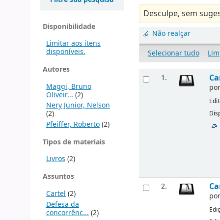
Desculpe, sem suges
Disponibilidade
Não realçar
Limitar aos itens
disponíveis.
Selecionar tudo
Lim
Autores
Ca
1.
Maggi, Bruno
po
Oliveir...
(2)
Edi
Nery Junior, Nelson
(2)
Disp
Pfeiffer, Roberto
(2)
Tipos de materiais
Livros
(2)
Assuntos
Ca
2.
Cartel
(2)
po
Defesa da
Edi
concorrênc...
(2)