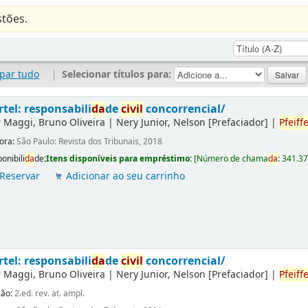
tões.
par tudo
|
Selecionar títulos para:
rtel: responsabili
da
de
civil
concorrencial/
r
Maggi, Bruno Oliveira
|
Nery Junior, Nelson
[Prefaciador]
|
Pfeiffe
tora:
São Paulo: Revista dos Tribunais, 2018
onibili
da
de:
Itens disponíveis para empréstimo:
[
Número de chama
da
:
341.3
Reservar
Adicionar ao seu carrinho
rtel: responsabili
da
de
civil
concorrencial/
r
Maggi, Bruno Oliveira
|
Nery Junior, Nelson
[Prefaciador]
|
Pfeiffe
ção:
2.ed. rev. at. ampl.