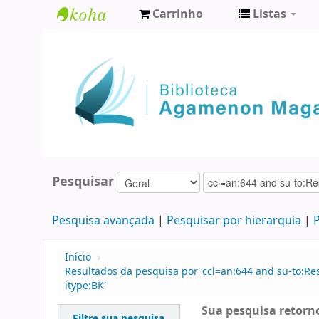
Carrinho
Listas
Biblioteca
Agamenon
Magalhães
Pesquisar
Pesquisa avançada
Pesquisar por hierarquia
P
Início
›
Resultados da pesquisa por 'ccl=an:644 and su-to:Re
itype:BK'
Sua pesquisa retorno
Filtre sua pesquisa