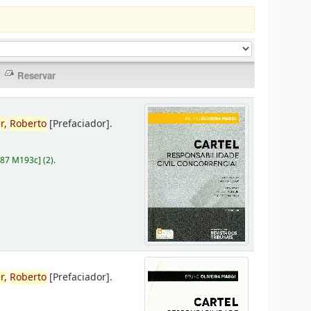
r,
Roberto
[Prefaciador]
.
787 M193c
]
(2).
r,
Roberto
[Prefaciador]
.