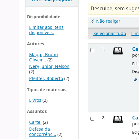
Desculpe, sem suges
Disponibilidade
Não realçar
Limitar aos itens
disponíveis.
Selecionar tudo
Lim
Autores
Ca
1.
Maggi, Bruno
po
Oliveir...
(2)
Edi
Nery Junior, Nelson
(2)
Disp
Pfeiffer, Roberto
(2)
Tipos de materiais
Livros
(2)
Assuntos
Ca
2.
Cartel
(2)
po
Defesa da
Edi
concorrênc...
(2)