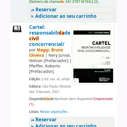
[
Número de chama
da
:
341.3787 M193c
]
(2).
Reservar
Adicionar ao seu carrinho
Cartel:
responsabili
da
de
civil
concorrencial/
por
Maggi,
Bruno
Oliveira
|
Nery Junior,
Nelson
[Prefaciador]
|
Pfeiffer, Roberto
[Prefaciador]
.
Edição:
2.ed. rev. at. ampl.
Editora:
São Paulo: Revista
dos Tribunais, 2021
Disponibili
da
de:
Nenhum item disponível
Emprestado
(1).
Listas:
Novas aquisições
.
Reservar
Adicionar ao seu carrinho