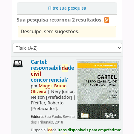
Filtre sua pesquisa
Sua pesquisa retornou 2 resultados.
Desculpe, sem sugestões.
Cartel:
responsabili
da
de
civil
concorrencial/
por
Maggi,
Bruno
Oliveira
|
Nery Junior,
Nelson
[Prefaciador]
|
Pfeiffer, Roberto
[Prefaciador]
.
Editora:
São Paulo: Revista
dos Tribunais, 2018
Disponibili
da
de:
Itens disponíveis para empréstimo: