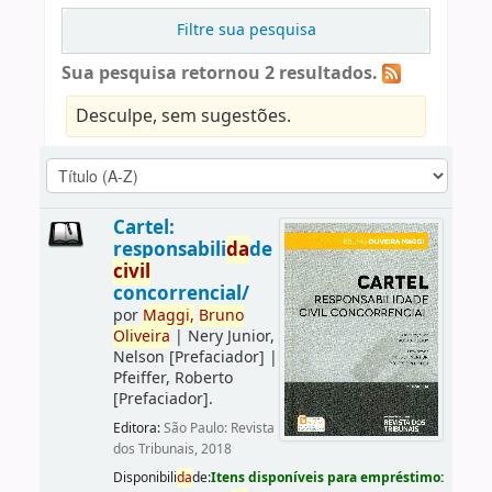
Filtre sua pesquisa
Sua pesquisa retornou 2 resultados.
Desculpe, sem sugestões.
Cartel:
responsabili
da
de
civil
concorrencial/
por
Maggi,
Bruno
Oliveira
|
Nery Junior,
Nelson
[Prefaciador]
|
Pfeiffer, Roberto
[Prefaciador]
.
Editora:
São Paulo: Revista
dos Tribunais, 2018
Disponibili
da
de:
Itens disponíveis para empréstimo: