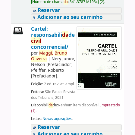
[
Número de chama
da
:
341.3787 M193c
]
(2).
Reservar
Adicionar ao seu carrinho
Cartel:
responsabili
da
de
civil
concorrencial/
por
Maggi,
Bruno
Oliveira
|
Nery Junior,
Nelson
[Prefaciador]
|
Pfeiffer, Roberto
[Prefaciador]
.
Edição:
2.ed. rev. at. ampl.
Editora:
São Paulo: Revista
dos Tribunais, 2021
Disponibili
da
de:
Nenhum item disponível
Emprestado
(1).
Listas:
Novas aquisições
.
Reservar
Adicionar ao seu carrinho