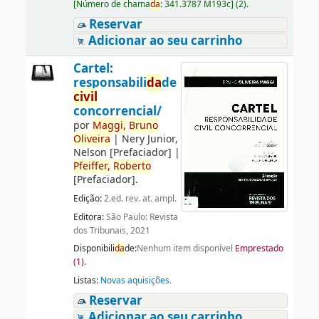
[
Número de chama
da
:
341.3787 M193c
]
(2).
Reservar
Adicionar ao seu carrinho
Cartel:
responsabili
da
de
civil
concorrencial/
por
Maggi,
Bruno
Oliveira
|
Nery Junior,
Nelson
[Prefaciador]
|
Pfeiffer,
Roberto
[Prefaciador]
.
Edição:
2.ed. rev. at. ampl.
Editora:
São Paulo: Revista
dos Tribunais, 2021
Disponibili
da
de:
Nenhum item disponível
Emprestado
(1).
Listas:
Novas aquisições
.
Reservar
Adicionar ao seu carrinho