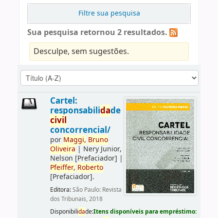
Filtre sua pesquisa
Sua pesquisa retornou 2 resultados.
Desculpe, sem sugestões.
Cartel:
responsabili
da
de
civil
concorrencial/
por
Maggi,
Bruno
Oliveira
|
Nery Junior,
Nelson
[Prefaciador]
|
Pfeiffer,
Roberto
[Prefaciador]
.
Editora:
São Paulo: Revista
dos Tribunais, 2018
Disponibili
da
de:
Itens disponíveis para empréstimo: