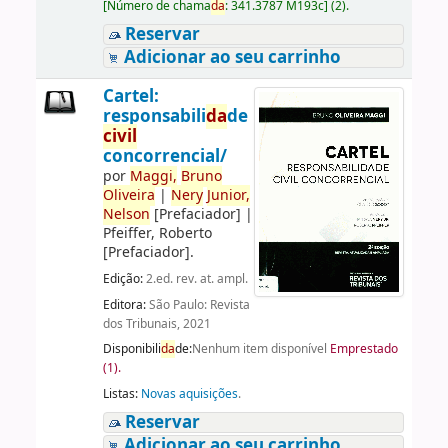
[
Número de chama
da
:
341.3787 M193c
]
(2).
Reservar
Adicionar ao seu carrinho
Cartel:
responsabili
da
de
civil
concorrencial/
por
Maggi,
Bruno
Oliveira
|
Nery
Junior,
Nelson
[Prefaciador]
|
Pfeiffer, Roberto
[Prefaciador]
.
Edição:
2.ed. rev. at. ampl.
Editora:
São Paulo: Revista
dos Tribunais, 2021
Disponibili
da
de:
Nenhum item disponível
Emprestado
(1).
Listas:
Novas aquisições
.
Reservar
Adicionar ao seu carrinho