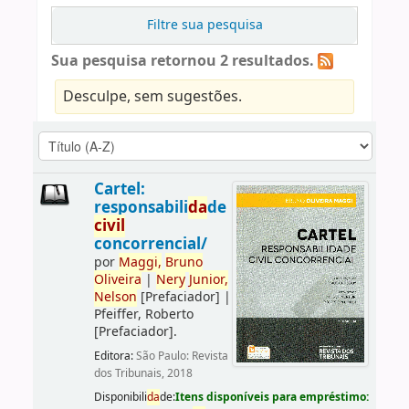
Filtre sua pesquisa
Sua pesquisa retornou 2 resultados.
Desculpe, sem sugestões.
Cartel:
responsabili
da
de
civil
concorrencial/
por
Maggi,
Bruno
Oliveira
|
Nery
Junior,
Nelson
[Prefaciador]
|
Pfeiffer, Roberto
[Prefaciador]
.
Editora:
São Paulo: Revista
dos Tribunais, 2018
Disponibili
da
de:
Itens disponíveis para empréstimo: