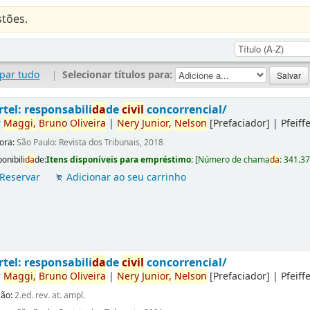
tões.
par tudo
|
Selecionar títulos para:
rtel: responsabili
da
de
civil
concorrencial/
r
Maggi,
Bruno
Oliveira
|
Nery
Junior,
Nelson
[Prefaciador]
|
Pfeiff
tora:
São Paulo: Revista dos Tribunais, 2018
onibili
da
de:
Itens disponíveis para empréstimo:
[
Número de chama
da
:
341.3
Reservar
Adicionar ao seu carrinho
rtel: responsabili
da
de
civil
concorrencial/
r
Maggi,
Bruno
Oliveira
|
Nery
Junior,
Nelson
[Prefaciador]
|
Pfeiff
ção:
2.ed. rev. at. ampl.