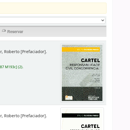
er, Roberto
[Prefaciador]
.
787 M193c
]
(2).
er, Roberto
[Prefaciador]
.