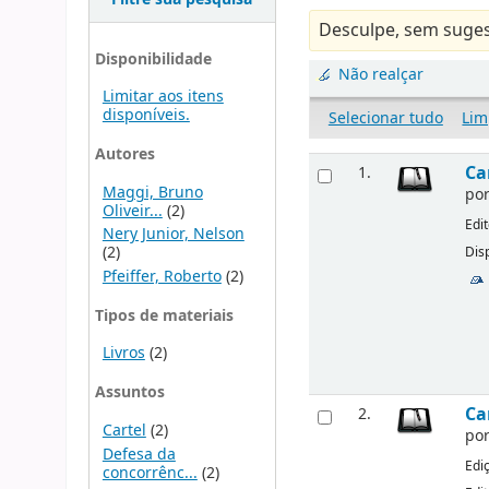
Desculpe, sem suges
Disponibilidade
Não realçar
Limitar aos itens
disponíveis.
Selecionar tudo
Lim
Autores
Ca
1.
Maggi, Bruno
po
Oliveir...
(2)
Edi
Nery Junior, Nelson
(2)
Disp
Pfeiffer, Roberto
(2)
Tipos de materiais
Livros
(2)
Assuntos
Ca
2.
Cartel
(2)
po
Defesa da
Edi
concorrênc...
(2)