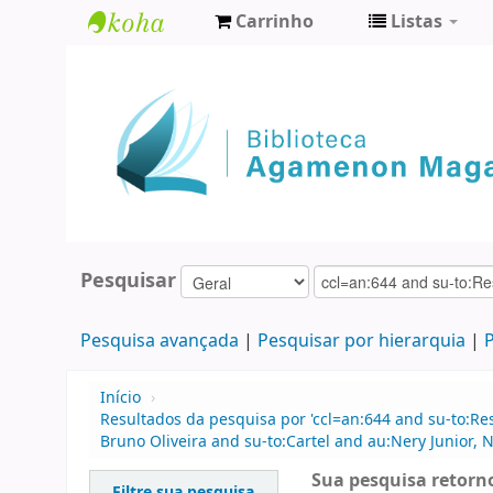
Carrinho
Listas
Biblioteca
Agamenon
Magalhães
Pesquisar
Pesquisa avançada
Pesquisar por hierarquia
P
Início
›
Resultados da pesquisa por 'ccl=an:644 and su-to:Res
Bruno Oliveira and su-to:Cartel and au:Nery Junior, N
Sua pesquisa retorno
Filtre sua pesquisa