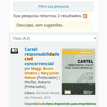
Filtre sua pesquisa
Sua pesquisa retornou 2 resultados.
Desculpe, sem sugestões.
Cartel:
responsabili
da
de
civil
concorrencial/
por
Maggi,
Bruno
Oliveira
|
Nery
Junior,
Nelson
[Prefaciador]
|
Pfeiffer, Roberto
[Prefaciador]
.
Editora:
São Paulo: Revista
dos Tribunais, 2018
Disponibili
da
de:
Itens disponíveis para empréstimo: