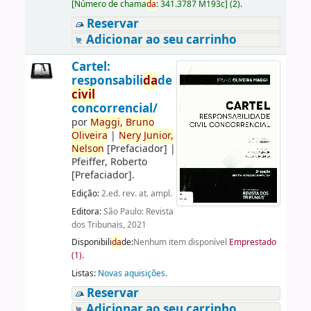
[
Número de chama
da
:
341.3787 M193c
]
(2).
Reservar
Adicionar ao seu carrinho
Cartel:
responsabili
da
de
civil
concorrencial/
por
Maggi,
Bruno
Oliveira
|
Nery
Junior,
Nelson
[Prefaciador]
|
Pfeiffer, Roberto
[Prefaciador]
.
Edição:
2.ed. rev. at. ampl.
Editora:
São Paulo: Revista
dos Tribunais, 2021
Disponibili
da
de:
Nenhum item disponível
Emprestado
(1).
Listas:
Novas aquisições
.
Reservar
Adicionar ao seu carrinho