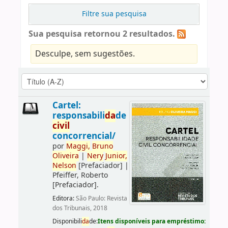
Filtre sua pesquisa
Sua pesquisa retornou 2 resultados.
Desculpe, sem sugestões.
Cartel:
responsabili
da
de
civil
concorrencial/
por
Maggi,
Bruno
Oliveira
|
Nery
Junior,
Nelson
[Prefaciador]
|
Pfeiffer, Roberto
[Prefaciador]
.
Editora:
São Paulo: Revista
dos Tribunais, 2018
Disponibili
da
de:
Itens disponíveis para empréstimo: