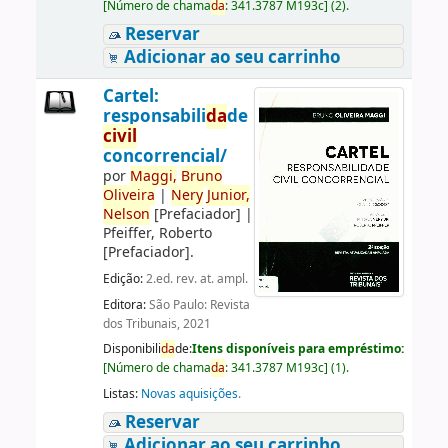
[
Número de chama
da
:
341.3787 M193c
]
(2).
Reservar
Adicionar ao seu carrinho
Cartel:
responsabili
da
de
civil
concorrencial/
por
Maggi,
Bruno
Oliveira
|
Nery
Junior,
Nelson
[Prefaciador]
|
Pfeiffer, Roberto
[Prefaciador]
.
Edição:
2.ed. rev. at. ampl.
Editora:
São Paulo: Revista
dos Tribunais, 2021
Disponibili
da
de:
Itens disponíveis para empréstimo:
[
Número de chama
da
:
341.3787 M193c
]
(1).
Listas:
Novas aquisições
.
Reservar
Adicionar ao seu carrinho