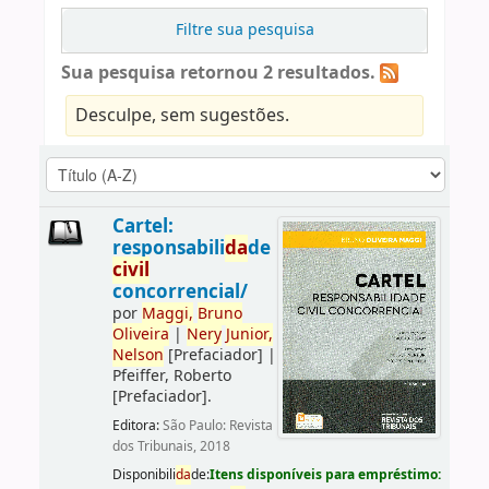
Filtre sua pesquisa
Sua pesquisa retornou 2 resultados.
Desculpe, sem sugestões.
Cartel:
responsabili
da
de
civil
concorrencial/
por
Maggi,
Bruno
Oliveira
|
Nery
Junior,
Nelson
[Prefaciador]
|
Pfeiffer, Roberto
[Prefaciador]
.
Editora:
São Paulo: Revista
dos Tribunais, 2018
Disponibili
da
de:
Itens disponíveis para empréstimo: