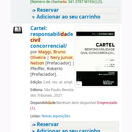
[
Número de chama
da
:
341.3787 M193c
]
(2).
Reservar
Adicionar ao seu carrinho
Cartel:
responsabili
da
de
civil
concorrencial/
por
Maggi,
Bruno
Oliveira
|
Nery
Junior,
Nelson
[Prefaciador]
|
Pfeiffer, Roberto
[Prefaciador]
.
Edição:
2.ed. rev. at. ampl.
Editora:
São Paulo: Revista
dos Tribunais, 2021
Disponibili
da
de:
Nenhum item disponível
Emprestado
(1).
Listas:
Novas aquisições
.
Reservar
Adicionar ao seu carrinho