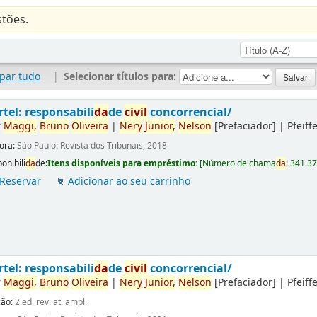
tões.
par tudo
|
Selecionar títulos para:
rtel: responsabili
da
de
civil
concorrencial/
r
Maggi,
Bruno
Oliveira
|
Nery
Junior,
Nelson
[Prefaciador]
|
Pfeiff
tora:
São Paulo: Revista dos Tribunais, 2018
onibili
da
de:
Itens disponíveis para empréstimo:
[
Número de chama
da
:
341.3
Reservar
Adicionar ao seu carrinho
rtel: responsabili
da
de
civil
concorrencial/
r
Maggi,
Bruno
Oliveira
|
Nery
Junior,
Nelson
[Prefaciador]
|
Pfeiff
ção:
2.ed. rev. at. ampl.