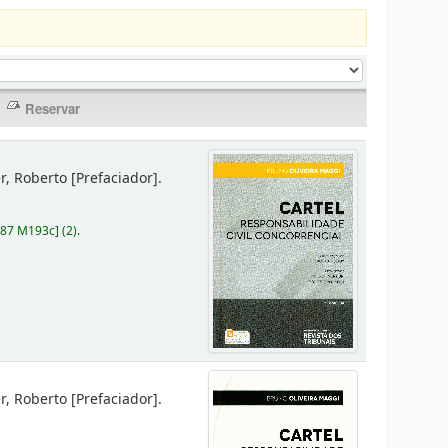
er, Roberto
[Prefaciador]
.
787 M193c
]
(2).
er, Roberto
[Prefaciador]
.