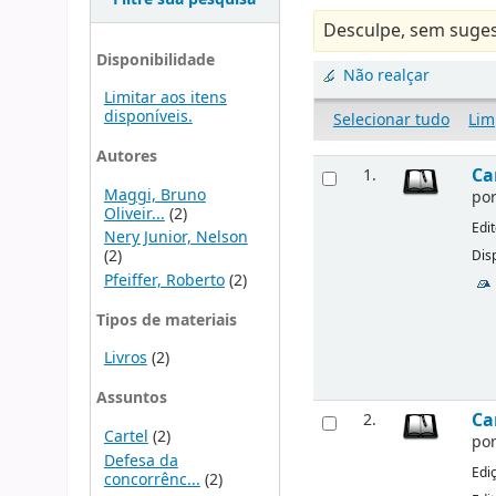
Desculpe, sem suges
Disponibilidade
Não realçar
Limitar aos itens
disponíveis.
Selecionar tudo
Lim
Autores
Ca
1.
Maggi, Bruno
po
Oliveir...
(2)
Edi
Nery Junior, Nelson
(2)
Disp
Pfeiffer, Roberto
(2)
Tipos de materiais
Livros
(2)
Assuntos
Ca
2.
Cartel
(2)
po
Defesa da
Edi
concorrênc...
(2)