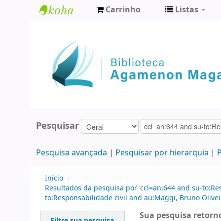
Carrinho
Listas
Biblioteca
Agamenon
Magalhães
Pesquisar
Pesquisa avançada
Pesquisar por hierarquia
P
Início
›
Resultados da pesquisa por 'ccl=an:644 and su-to:Res
to:Responsabilidade civil and au:Maggi, Bruno Olivei
Sua pesquisa retorno
Filtre sua pesquisa