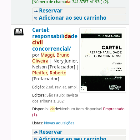
[
Número de chama
da
:
341.3787 M193c
]
(2).
Reservar
Adicionar ao seu carrinho
Cartel:
responsabili
da
de
civil
concorrencial/
por
Maggi,
Bruno
Oliveira
|
Nery Junior,
Nelson
[Prefaciador]
|
Pfeiffer,
Roberto
[Prefaciador]
.
Edição:
2.ed. rev. at. ampl.
Editora:
São Paulo: Revista
dos Tribunais, 2021
Disponibili
da
de:
Nenhum item disponível
Emprestado
(1).
Listas:
Novas aquisições
.
Reservar
Adicionar ao seu carrinho