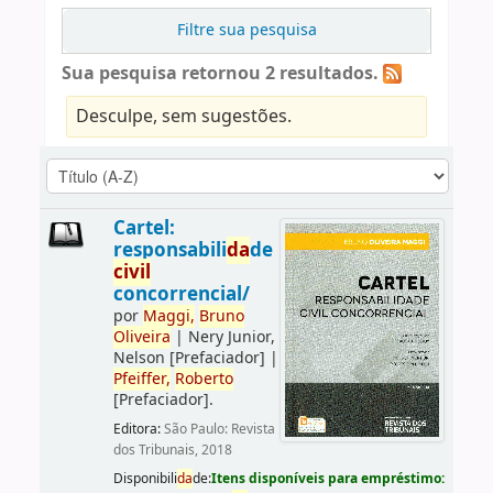
Filtre sua pesquisa
Sua pesquisa retornou 2 resultados.
Desculpe, sem sugestões.
Cartel:
responsabili
da
de
civil
concorrencial/
por
Maggi,
Bruno
Oliveira
|
Nery Junior,
Nelson
[Prefaciador]
|
Pfeiffer,
Roberto
[Prefaciador]
.
Editora:
São Paulo: Revista
dos Tribunais, 2018
Disponibili
da
de:
Itens disponíveis para empréstimo: