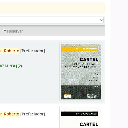
r,
Roberto
[Prefaciador]
.
787 M193c
]
(2).
r,
Roberto
[Prefaciador]
.