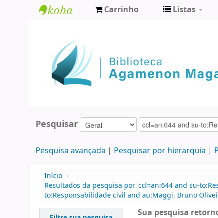
Carrinho
Listas
Biblioteca
Agamenon
Magalhães
Pesquisar
Pesquisa avançada
Pesquisar por hierarquia
P
Início
›
Resultados da pesquisa por 'ccl=an:644 and su-to:Res
to:Responsabilidade civil and au:Maggi, Bruno Olivei
Sua pesquisa retorno
Filtre sua pesquisa