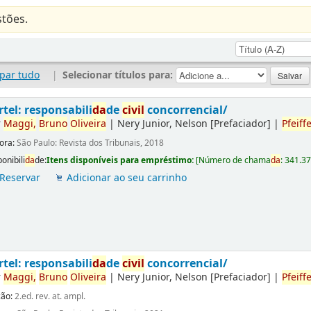
tões.
par tudo
|
Selecionar títulos para:
rtel: responsabili
da
de
civil
concorrencial/
r
Maggi,
Bruno
Oliveira
|
Nery Junior, Nelson
[Prefaciador]
|
Pfeiffe
tora:
São Paulo: Revista dos Tribunais, 2018
onibili
da
de:
Itens disponíveis para empréstimo:
[
Número de chama
da
:
341.3
Reservar
Adicionar ao seu carrinho
rtel: responsabili
da
de
civil
concorrencial/
r
Maggi,
Bruno
Oliveira
|
Nery Junior, Nelson
[Prefaciador]
|
Pfeiffe
ção:
2.ed. rev. at. ampl.