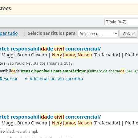
tões.
par tudo
|
Selecionar títulos para:
rtel: responsabili
da
de
civil
concorrencial/
r
Maggi, Bruno Oliveira
|
Nery
Junior,
Nelson
[Prefaciador]
|
Pfeiff
tora:
São Paulo: Revista dos Tribunais, 2018
onibili
da
de:
Itens disponíveis para empréstimo:
[
Número de chama
da
:
341.3
Reservar
Adicionar ao seu carrinho
rtel: responsabili
da
de
civil
concorrencial/
r
Maggi, Bruno Oliveira
|
Nery
Junior,
Nelson
[Prefaciador]
|
Pfeiff
ção:
2.ed. rev. at. ampl.