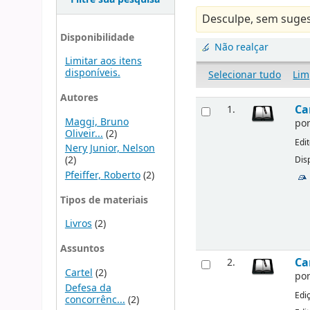
Desculpe, sem suges
Disponibilidade
Não realçar
Limitar aos itens
disponíveis.
Selecionar tudo
Lim
Autores
Ca
1.
Maggi, Bruno
po
Oliveir...
(2)
Edi
Nery Junior, Nelson
(2)
Disp
Pfeiffer, Roberto
(2)
Tipos de materiais
Livros
(2)
Assuntos
Ca
2.
Cartel
(2)
po
Defesa da
Edi
concorrênc...
(2)