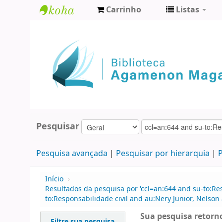
Carrinho
Listas
Biblioteca
Agamenon
Magalhães
Pesquisar
Pesquisa avançada
Pesquisar por hierarquia
P
Início
›
Resultados da pesquisa por 'ccl=an:644 and su-to:Res
to:Responsabilidade civil and au:Nery Junior, Nelson 
Sua pesquisa retorno
Filtre sua pesquisa