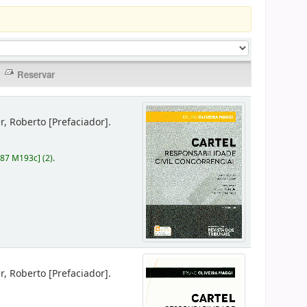
er, Roberto
[Prefaciador]
.
787 M193c
]
(2).
er, Roberto
[Prefaciador]
.