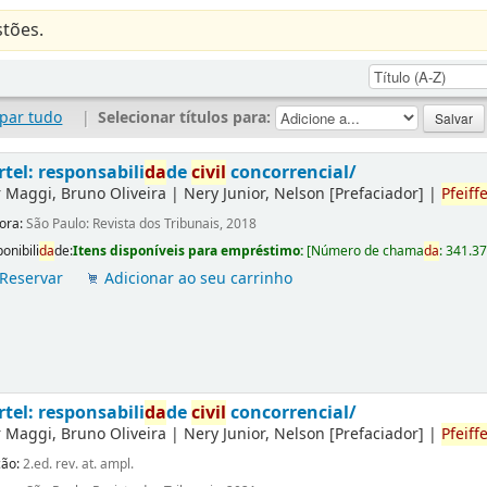
tões.
par tudo
|
Selecionar títulos para:
rtel: responsabili
da
de
civil
concorrencial/
r
Maggi, Bruno Oliveira
|
Nery Junior, Nelson
[Prefaciador]
|
Pfeiffe
tora:
São Paulo: Revista dos Tribunais, 2018
onibili
da
de:
Itens disponíveis para empréstimo:
[
Número de chama
da
:
341.3
Reservar
Adicionar ao seu carrinho
rtel: responsabili
da
de
civil
concorrencial/
r
Maggi, Bruno Oliveira
|
Nery Junior, Nelson
[Prefaciador]
|
Pfeiffe
ção:
2.ed. rev. at. ampl.