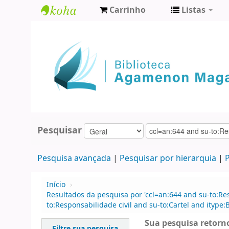
Carrinho
Listas
Biblioteca
Agamenon
Magalhães
Pesquisar
Pesquisa avançada
Pesquisar por hierarquia
P
Início
›
Resultados da pesquisa por 'ccl=an:644 and su-to:Res
to:Responsabilidade civil and su-to:Cartel and itype:B
Sua pesquisa retorno
Filtre sua pesquisa