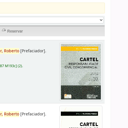
r,
Roberto
[Prefaciador]
.
787 M193c
]
(2).
r,
Roberto
[Prefaciador]
.