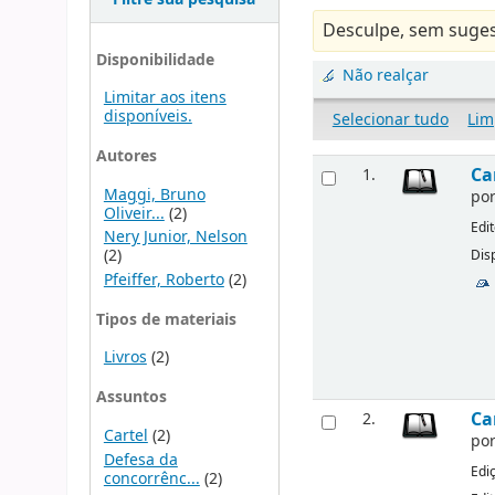
Desculpe, sem suges
Disponibilidade
Não realçar
Limitar aos itens
disponíveis.
Selecionar tudo
Lim
Autores
Ca
1.
Maggi, Bruno
po
Oliveir...
(2)
Edi
Nery Junior, Nelson
(2)
Disp
Pfeiffer, Roberto
(2)
Tipos de materiais
Livros
(2)
Assuntos
Ca
2.
Cartel
(2)
po
Defesa da
Edi
concorrênc...
(2)