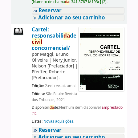
[
Número de chama
da
:
341.3787 M193c
]
(2).
Reservar
Adicionar ao seu carrinho
Cartel:
responsabili
da
de
civil
concorrencial/
por
Maggi, Bruno
Oliveira
|
Nery Junior,
Nelson
[Prefaciador]
|
Pfeiffer, Roberto
[Prefaciador]
.
Edição:
2.ed. rev. at. ampl.
Editora:
São Paulo: Revista
dos Tribunais, 2021
Disponibili
da
de:
Nenhum item disponível
Emprestado
(1).
Listas:
Novas aquisições
.
Reservar
Adicionar ao seu carrinho