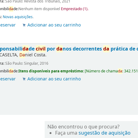
ra:
São Paulo: Revista dos Tribunais, 2021
nibili
da
de:
Nenhum item disponível
Emprestado (1).
s:
Novas aquisições
.
eservar
Adicionar ao seu carrinho
ponsabili
da
de
civil
por
da
nos decorrentes
da
prática de 
CASELTA,
Da
niel Costa.
ra:
São Paulo: Singular, 2016
nibili
da
de:
Itens disponíveis para empréstimo:
[
Número de chama
da
:
342.151
eservar
Adicionar ao seu carrinho
Não encontrou o que procura?
Faça uma
sugestão de aquisição