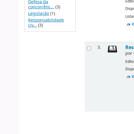
Edito
Defesa da
concorrênc...
(3)
Dispo
Legislação
(1)
Lista
Responsabilidade
R
civ...
(3)
Res
3.
por
Edito
Dispo
R