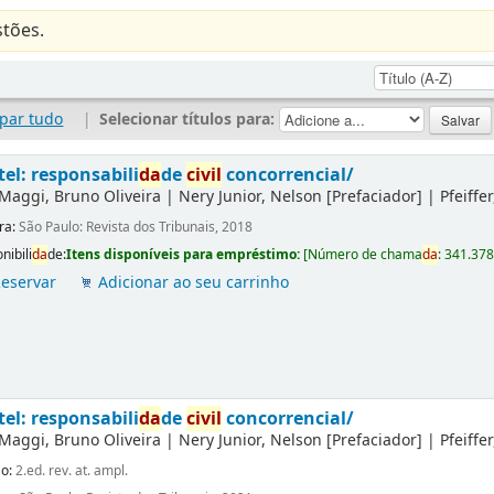
tões.
par tudo
|
Selecionar títulos para:
tel: responsabili
da
de
civil
concorrencial/
Maggi, Bruno Oliveira
|
Nery Junior, Nelson
[Prefaciador]
|
Pfeiffe
ra:
São Paulo: Revista dos Tribunais, 2018
nibili
da
de:
Itens disponíveis para empréstimo:
[
Número de chama
da
:
341.37
eservar
Adicionar ao seu carrinho
tel: responsabili
da
de
civil
concorrencial/
Maggi, Bruno Oliveira
|
Nery Junior, Nelson
[Prefaciador]
|
Pfeiffe
ão:
2.ed. rev. at. ampl.