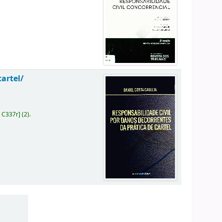
cartel/
 C337r
]
(2).