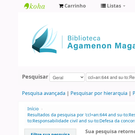
Carrinho
Listas
Biblioteca
Agamenon
Magalhães
Pesquisar
Pesquisa avançada
Pesquisar por hierarquia
P
Início
›
Resultados da pesquisa por 'ccl=an:644 and su-to:Res
to:Responsabilidade civil and su-to:Defesa da concor
Sua pesquisa retorno
Filtre sua pesquisa