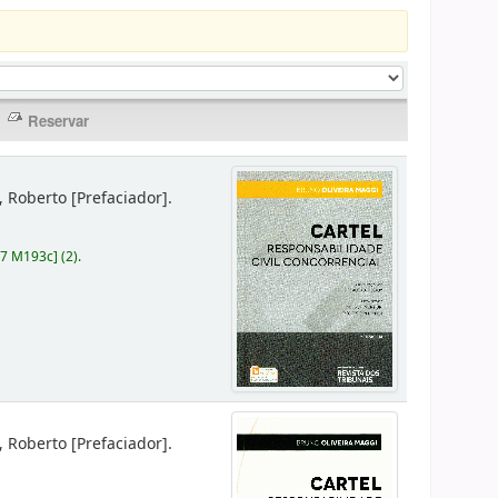
r, Roberto
[Prefaciador]
.
87 M193c
]
(2).
r, Roberto
[Prefaciador]
.