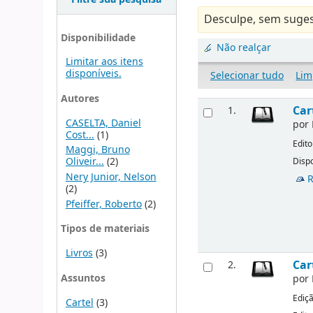
Desculpe, sem suges
Disponibilidade
Não realçar
Limitar aos itens
disponíveis.
Selecionar tudo
Lim
Autores
Car
1.
CASELTA, Daniel
por
Cost...
(1)
Edito
Maggi, Bruno
Oliveir...
(2)
Dispo
Nery Junior, Nelson
R
(2)
Pfeiffer, Roberto
(2)
Tipos de materiais
Livros
(3)
Car
2.
Assuntos
por
Ediç
Cartel
(3)