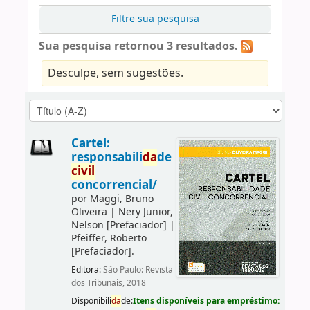
Filtre sua pesquisa
Sua pesquisa retornou 3 resultados.
Desculpe, sem sugestões.
Cartel:
responsabili
da
de
civil
concorrencial/
por
Maggi, Bruno
Oliveira
|
Nery Junior,
Nelson
[Prefaciador]
|
Pfeiffer, Roberto
[Prefaciador]
.
Editora:
São Paulo: Revista
dos Tribunais, 2018
Disponibili
da
de:
Itens disponíveis para empréstimo: