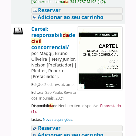
[
Número de chama
da
:
341.3787 M193c
]
(2).
Reservar
Adicionar ao seu carrinho
Cartel:
responsabili
da
de
civil
concorrencial/
por
Maggi, Bruno
Oliveira
|
Nery Junior,
Nelson
[Prefaciador]
|
Pfeiffer, Roberto
[Prefaciador]
.
Edição:
2.ed. rev. at. ampl.
Editora:
São Paulo: Revista
dos Tribunais, 2021
Disponibili
da
de:
Nenhum item disponível
Emprestado
(1).
Listas:
Novas aquisições
.
Reservar
Adicionar ao seu carrinho