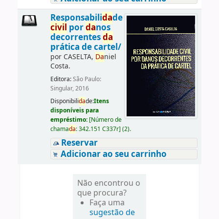
Responsabili
da
de
civil
por
da
nos
decorrentes
da
prática de cartel/
por
CASELTA,
Da
niel
Costa.
Editora:
São Paulo:
Singular, 2016
Disponibili
da
de:
Itens
disponíveis para
empréstimo:
[
Número de
chama
da
:
342.151 C337r
]
(2).
Reservar
Adicionar ao seu carrinho
Não encontrou o
que procura?
Faça uma
sugestão de