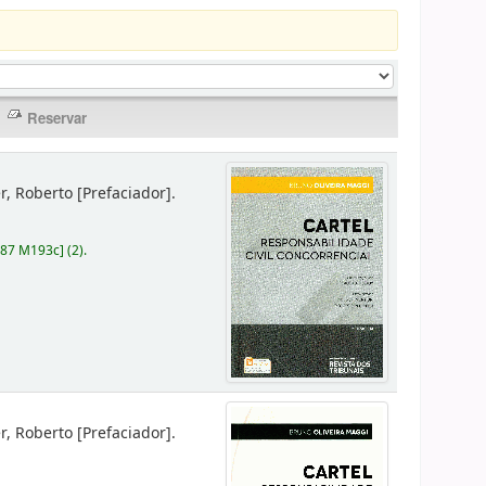
er, Roberto
[Prefaciador]
.
787 M193c
]
(2).
er, Roberto
[Prefaciador]
.