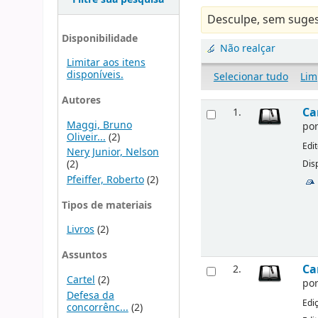
Desculpe, sem suges
Disponibilidade
Não realçar
Limitar aos itens
disponíveis.
Selecionar tudo
Lim
Autores
Ca
1.
Maggi, Bruno
po
Oliveir...
(2)
Edi
Nery Junior, Nelson
(2)
Disp
Pfeiffer, Roberto
(2)
Tipos de materiais
Livros
(2)
Assuntos
Ca
2.
Cartel
(2)
po
Defesa da
Edi
concorrênc...
(2)