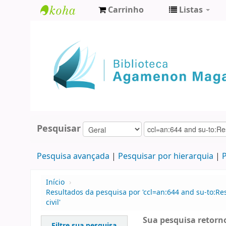
Carrinho
Listas
Biblioteca
Agamenon
Magalhães
Pesquisar
Pesquisa avançada
Pesquisar por hierarquia
P
Início
›
Resultados da pesquisa por 'ccl=an:644 and su-to:Re
civil'
Sua pesquisa retorno
Filtre sua pesquisa