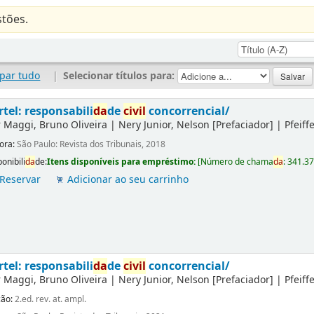
tões.
par tudo
|
Selecionar títulos para:
rtel: responsabili
da
de
civil
concorrencial/
r
Maggi, Bruno Oliveira
|
Nery Junior, Nelson
[Prefaciador]
|
Pfeiff
tora:
São Paulo: Revista dos Tribunais, 2018
onibili
da
de:
Itens disponíveis para empréstimo:
[
Número de chama
da
:
341.3
Reservar
Adicionar ao seu carrinho
rtel: responsabili
da
de
civil
concorrencial/
r
Maggi, Bruno Oliveira
|
Nery Junior, Nelson
[Prefaciador]
|
Pfeiff
ção:
2.ed. rev. at. ampl.