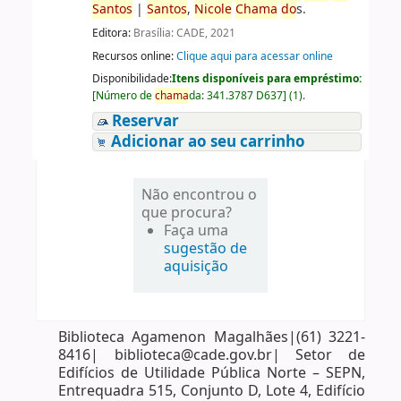
Santos
|
Santos
,
Nicole
Chama
do
s.
Editora:
Brasília: CADE, 2021
Recursos online:
Clique aqui para acessar online
Disponibilidade:
Itens disponíveis para empréstimo:
[
Número de
chama
da:
341.3787 D637
]
(1).
Reservar
Adicionar ao seu carrinho
Não encontrou o
que procura?
Faça uma
sugestão de
aquisição
Biblioteca Agamenon Magalhães|(61) 3221-
8416| biblioteca@cade.gov.br| Setor de
Edifícios de Utilidade Pública Norte – SEPN,
Entrequadra 515, Conjunto D, Lote 4, Edifício