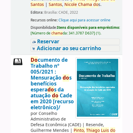
Santos
|
Santos
,
Nicole
Chama
do
s.
Editora:
Brasília: CADE, 2022
Recursos online:
Clique aqui para acessar online
Disponibilidade:
Itens disponíveis para empréstimo:
[
Número de
chama
da:
341.3787 D637
]
(1).
Reservar
Adicionar ao seu carrinho
Do
cumento de
Trabalho nº
005/2021 :
Mensuração
do
s
benefícios
espera
do
s da
atuação
do
Cade
em 2020 [recurso
eletrônico]/
por
Conselho
Administrativo de
Defesa Econômica (CADE)
|
Resende,
Guilherme Mendes
|
Pinto,
Thiago
Luis
do