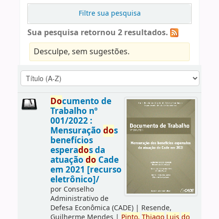
Filtre sua pesquisa
Sua pesquisa retornou 2 resultados.
Desculpe, sem sugestões.
Do
cumento de
Trabalho nº
001/2022 :
Mensuração
do
s
benefícios
espera
do
s da
atuação
do
Cade
em 2021 [recurso
eletrônico]/
por
Conselho
Administrativo de
Defesa Econômica (CADE)
|
Resende,
Guilherme Mendes
|
Pinto,
Thiago
Luis
do