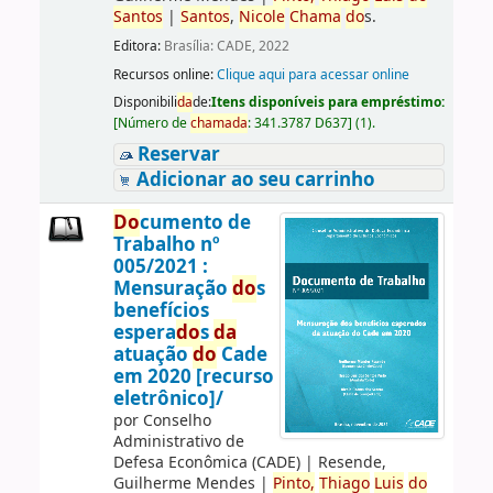
Santos
|
Santos
,
Nicole
Chama
do
s.
Editora:
Brasília: CADE, 2022
Recursos online:
Clique aqui para acessar online
Disponibili
da
de:
Itens disponíveis para empréstimo:
[
Número de
chama
da
:
341.3787 D637
]
(1).
Reservar
Adicionar ao seu carrinho
Do
cumento de
Trabalho nº
005/2021 :
Mensuração
do
s
benefícios
espera
do
s
da
atuação
do
Cade
em 2020 [recurso
eletrônico]/
por
Conselho
Administrativo de
Defesa Econômica (CADE)
|
Resende,
Guilherme Mendes
|
Pinto,
Thiago
Luis
do