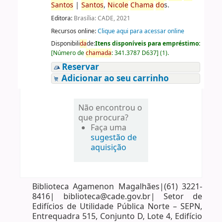
Santos
|
Santos
,
Nicole
Chama
do
s.
Editora:
Brasília: CADE, 2021
Recursos online:
Clique aqui para acessar online
Disponibili
da
de:
Itens disponíveis para empréstimo:
[
Número de
chama
da
:
341.3787 D637
]
(1).
Reservar
Adicionar ao seu carrinho
Não encontrou o
que procura?
Faça uma
sugestão de
aquisição
Biblioteca Agamenon Magalhães|(61) 3221-
8416| biblioteca@cade.gov.br| Setor de
Edifícios de Utilidade Pública Norte – SEPN,
Entrequadra 515, Conjunto D, Lote 4, Edifício