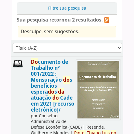
Filtre sua pesquisa
Sua pesquisa retornou 2 resultados.
Desculpe, sem sugestões.
Do
cumento de
Trabalho nº
001/2022 :
Mensuração
do
s
benefícios
espera
do
s
da
atuação
do
Cade
em 2021 [recurso
eletrônico]/
por
Conselho
Administrativo de
Defesa Econômica (CADE)
|
Resende,
Guilherme Mendes
|
Pinto,
Thiago
Luis
do