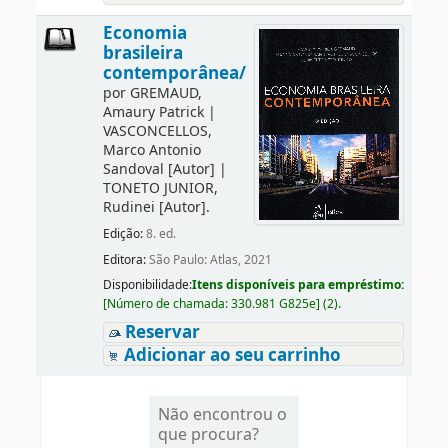
Economia
brasileira
contemporânea/
por
GREMAUD,
Amaury Patrick
|
VASCONCELLOS,
Marco Antonio
Sandoval
[Autor]
|
TONETO JUNIOR,
Rudinei
[Autor]
.
Edição:
8. ed.
Editora:
São Paulo: Atlas, 2021
Disponibilidade:
Itens disponíveis para empréstimo:
[
Número de chamada:
330.981 G825e
]
(2).
Reservar
Adicionar ao seu carrinho
Não encontrou o
que procura?