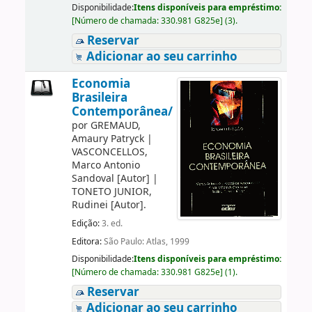
Disponibilidade:
Itens disponíveis para empréstimo:
[
Número de chamada:
330.981 G825e
]
(3).
Reservar
Adicionar ao seu carrinho
Economia
Brasileira
Contemporânea/
por
GREMAUD,
Amaury Patryck
|
VASCONCELLOS,
Marco Antonio
Sandoval
[Autor]
|
TONETO JUNIOR,
Rudinei
[Autor]
.
Edição:
3. ed.
Editora:
São Paulo: Atlas, 1999
Disponibilidade:
Itens disponíveis para empréstimo:
[
Número de chamada:
330.981 G825e
]
(1).
Reservar
Adicionar ao seu carrinho