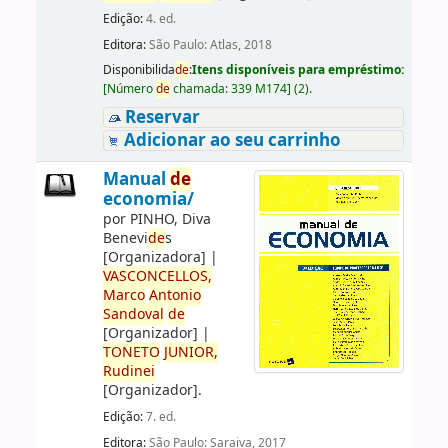
Edição:
4. ed.
Editora:
São Paulo: Atlas, 2018
Disponibilida
de
:
Itens disponíveis para empréstimo:
[
Número
de
chamada:
339 M174
]
(2).
Reservar
Adicionar ao seu carrinho
Manual
de
economia/
por
PINHO, Diva
Benevi
de
s
[Organizadora]
|
VASCONCELLOS,
Marco
Antonio
Sandoval
de
[Organizador]
|
TONETO
JUNIOR,
Rudinei
[Organizador]
.
Edição:
7. ed.
Editora:
São Paulo: Saraiva, 2017