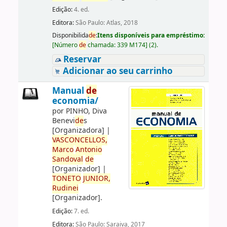
Edição:
4. ed.
Editora:
São Paulo: Atlas, 2018
Disponibilida
de
:
Itens disponíveis para empréstimo:
[
Número
de
chamada:
339 M174
]
(2).
Reservar
Adicionar ao seu carrinho
Manual
de
economia/
por
PINHO, Diva
Benevi
de
s
[Organizadora]
|
VASCONCELLOS,
Marco
Antonio
Sandoval
de
[Organizador]
|
TONETO
JUNIOR,
Rudinei
[Organizador]
.
Edição:
7. ed.
Editora:
São Paulo: Saraiva, 2017