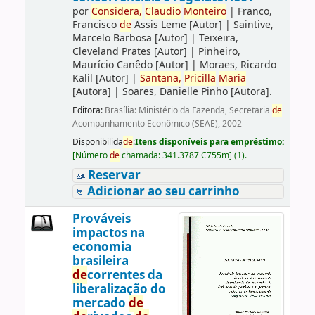
por
Consi
de
ra,
Claudio
Monteiro
|
Franco,
Francisco
de
Assis Leme
[Autor]
|
Saintive,
Marcelo Barbosa
[Autor]
|
Teixeira,
Cleveland Prates
[Autor]
|
Pinheiro,
Maurício Canêdo
[Autor]
|
Moraes, Ricardo
Kalil
[Autor]
|
Santana,
Pricilla
Maria
[Autora]
|
Soares, Danielle Pinho
[Autora]
.
Editora:
Brasília: Ministério da Fazenda, Secretaria
de
Acompanhamento Econômico (SEAE), 2002
Disponibilida
de
:
Itens disponíveis para empréstimo:
[
Número
de
chamada:
341.3787 C755m
]
(1).
Reservar
Adicionar ao seu carrinho
Prováveis
impactos na
economia
brasileira
de
correntes da
liberalização do
mercado
de