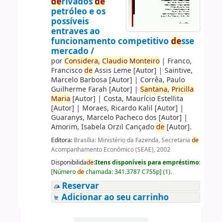
de
rivados
de
petróleo e os
possíveis
entraves ao
funcionamento competitivo
de
sse
mercado /
por
Consi
de
ra,
Claudio
Monteiro
|
Franco,
Francisco
de
Assis Leme
[Autor]
|
Saintive,
Marcelo Barbosa
[Autor]
|
Corrêa, Paulo
Guilherme Farah
[Autor]
|
Santana,
Pricilla
Maria
[Autor]
|
Costa, Maurício Estellita
[Autor]
|
Moraes, Ricardo Kalil
[Autor]
|
Guaranys, Marcelo Pacheco dos
[Autor]
|
Amorim, Isabela Orzil Cançado
de
[Autor]
.
Editora:
Brasília: Ministério da Fazenda, Secretaria
de
Acompanhamento Econômico (SEAE), 2002
Disponibilida
de
:
Itens disponíveis para empréstimo:
[
Número
de
chamada:
341.3787 C755p
]
(1).
Reservar
Adicionar ao seu carrinho