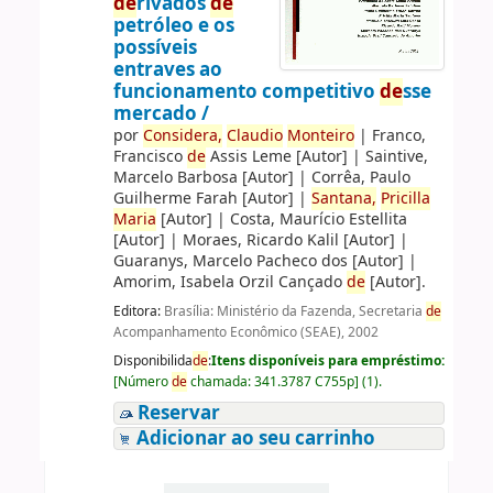
de
rivados
de
petróleo e os
possíveis
entraves ao
funcionamento competitivo
de
sse
mercado /
por
Consi
de
ra,
Claudio
Monteiro
|
Franco,
Francisco
de
Assis Leme
[Autor]
|
Saintive,
Marcelo Barbosa
[Autor]
|
Corrêa, Paulo
Guilherme Farah
[Autor]
|
Santana,
Pricilla
Maria
[Autor]
|
Costa, Maurício Estellita
[Autor]
|
Moraes, Ricardo Kalil
[Autor]
|
Guaranys, Marcelo Pacheco dos
[Autor]
|
Amorim, Isabela Orzil Cançado
de
[Autor]
.
Editora:
Brasília: Ministério da Fazenda, Secretaria
de
Acompanhamento Econômico (SEAE), 2002
Disponibilida
de
:
Itens disponíveis para empréstimo:
[
Número
de
chamada:
341.3787 C755p
]
(1).
Reservar
Adicionar ao seu carrinho