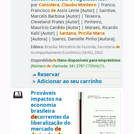
por
Consi
de
ra,
Claudio
Monteiro
|
Franco,
Francisco
de
Assis Leme
[Autor]
|
Saintive,
Marcelo Barbosa
[Autor]
|
Teixeira,
Cleveland Prates
[Autor]
|
Pinheiro,
Maurício Canêdo
[Autor]
|
Moraes, Ricardo
Kalil
[Autor]
|
Santana,
Pricilla
Maria
[Autora]
|
Soares, Danielle Pinho
[Autora]
.
Editora:
Brasília: Ministério da Fazenda, Secretaria
de
Acompanhamento Econômico (SEAE), 2002
Disponibilida
de
:
Itens disponíveis para empréstimo:
[
Número
de
chamada:
341.3787 C755m
]
(1).
Reservar
Adicionar ao seu carrinho
Prováveis
impactos na
economia
brasileira
de
correntes da
liberalização do
mercado
de