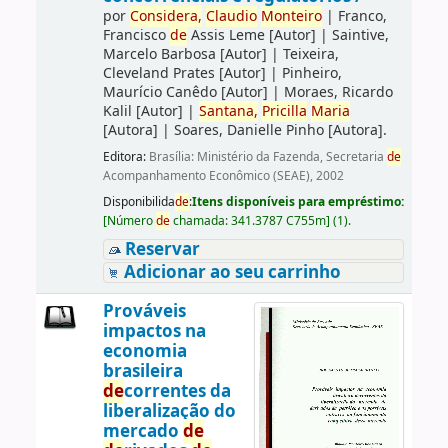
por
Consi
de
ra,
Claudio
Monteiro
|
Franco,
Francisco
de
Assis Leme
[Autor]
|
Saintive,
Marcelo Barbosa
[Autor]
|
Teixeira,
Cleveland Prates
[Autor]
|
Pinheiro,
Maurício Canêdo
[Autor]
|
Moraes, Ricardo
Kalil
[Autor]
|
Santana,
Pricilla
Maria
[Autora]
|
Soares, Danielle Pinho
[Autora]
.
Editora:
Brasília: Ministério da Fazenda, Secretaria
de
Acompanhamento Econômico (SEAE), 2002
Disponibilida
de
:
Itens disponíveis para empréstimo:
[
Número
de
chamada:
341.3787 C755m
]
(1).
Reservar
Adicionar ao seu carrinho
Prováveis
impactos na
economia
brasileira
de
correntes da
liberalização do
mercado
de