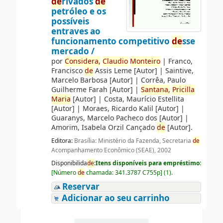
de
rivados
de
petróleo e os
possíveis
entraves ao
funcionamento competitivo
de
sse
mercado /
por
Consi
de
ra,
Claudio
Monteiro
|
Franco,
Francisco
de
Assis Leme
[Autor]
|
Saintive,
Marcelo Barbosa
[Autor]
|
Corrêa, Paulo
Guilherme Farah
[Autor]
|
Santana,
Pricilla
Maria
[Autor]
|
Costa, Maurício Estellita
[Autor]
|
Moraes, Ricardo Kalil
[Autor]
|
Guaranys, Marcelo Pacheco dos
[Autor]
|
Amorim, Isabela Orzil Cançado
de
[Autor]
.
Editora:
Brasília: Ministério da Fazenda, Secretaria
de
Acompanhamento Econômico (SEAE), 2002
Disponibilida
de
:
Itens disponíveis para empréstimo:
[
Número
de
chamada:
341.3787 C755p
]
(1).
Reservar
Adicionar ao seu carrinho