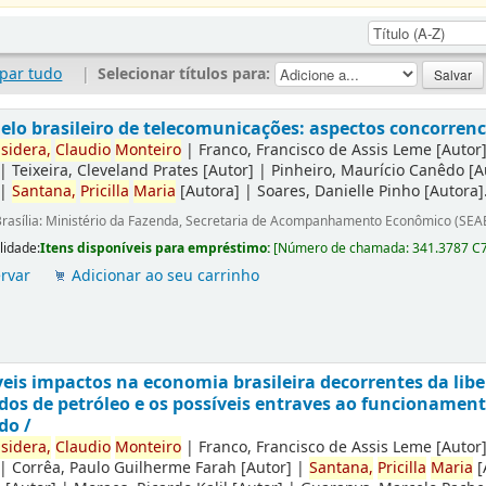
par tudo
|
Selecionar títulos para:
lo brasileiro de telecomunicações: aspectos concorrenci
sidera,
Claudio
Monteiro
|
Franco, Francisco de Assis Leme
[Autor
|
Teixeira, Cleveland Prates
[Autor]
|
Pinheiro, Maurício Canêdo
[A
|
Santana,
Pricilla
Maria
[Autora]
|
Soares, Danielle Pinho
[Autora]
rasília: Ministério da Fazenda, Secretaria de Acompanhamento Econômico (SEA
lidade:
Itens disponíveis para empréstimo:
[
Número de chamada:
341.3787 C
rvar
Adicionar ao seu carrinho
eis impactos na economia brasileira decorrentes da lib
dos de petróleo e os possíveis entraves ao funcionamen
do /
sidera,
Claudio
Monteiro
|
Franco, Francisco de Assis Leme
[Autor
|
Corrêa, Paulo Guilherme Farah
[Autor]
|
Santana,
Pricilla
Maria
[