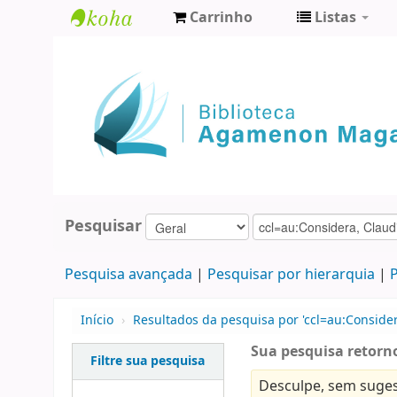
Carrinho
Listas
Biblioteca
Agamenon
Magalhães
Pesquisar
Pesquisa avançada
Pesquisar por hierarquia
P
Início
›
Resultados da pesquisa por 'ccl=au:Consider
Sua pesquisa retorno
Filtre sua pesquisa
Desculpe, sem suges