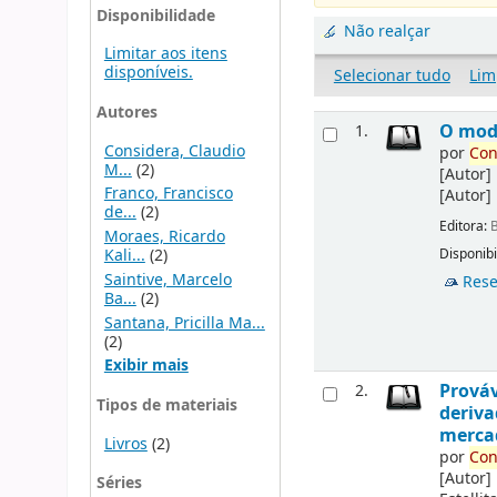
Disponibilidade
Não realçar
Limitar aos itens
disponíveis.
Selecionar tudo
Lim
Autores
O mode
1.
Considera, Claudio
por
Con
M...
(2)
[Autor]
Franco, Francisco
[Autor]
de...
(2)
Editora:
B
Moraes, Ricardo
Kali...
(2)
Disponibi
Saintive, Marcelo
Rese
Ba...
(2)
Santana, Pricilla Ma...
(2)
Exibir mais
Prováv
2.
Tipos de materiais
deriva
merca
Livros
(2)
por
Con
[Autor]
Séries