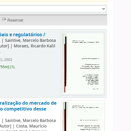
ais e regulatórios /
]
|
Saintive, Marcelo Barbosa
utor]
|
Moraes, Ricardo Kalil
.
E), 2002
755m
]
(1).
eralização do mercado de
to competitivo desse
]
|
Saintive, Marcelo Barbosa
Autor]
|
Costa, Maurício