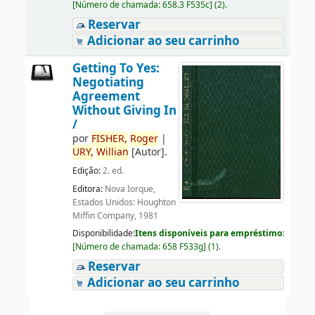
[
Número de chamada:
658.3 F535c
]
(2).
Reservar
Adicionar ao seu carrinho
Getting To Yes:
Negotiating
Agreement
Without Giving In
/
por
FISHER,
Roger
|
URY,
Willian
[Autor]
.
Edição:
2. ed.
Editora:
Nova Iorque,
Estados Unidos: Houghton
Miffin Company, 1981
Disponibilidade:
Itens disponíveis para empréstimo:
[
Número de chamada:
658 F533g
]
(1).
Reservar
Adicionar ao seu carrinho