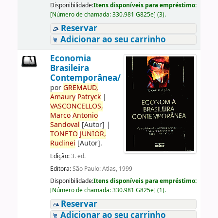
Disponibilidade:
Itens disponíveis para empréstimo:
[
Número de chamada:
330.981 G825e
]
(3).
Reservar
Adicionar ao seu carrinho
Economia
Brasileira
Contemporânea/
por
GREMAUD,
Amaury
Patryck
|
VASCONCELLOS,
Marco
Antonio
Sandoval
[Autor]
|
TONETO
JUNIOR,
Rudinei
[Autor]
.
Edição:
3. ed.
Editora:
São Paulo: Atlas, 1999
Disponibilidade:
Itens disponíveis para empréstimo:
[
Número de chamada:
330.981 G825e
]
(1).
Reservar
Adicionar ao seu carrinho