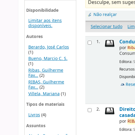
Desculpe, sem suges
Disponibilidade
Não realçar
Limitar aos itens
disponíveis.
Selecionar tudo
Lim
Autores
Conduc
1.
Berardo, José Carlos
por
Rib
(1)
Consumo
Bueno, Marcio C. S.
Editora:
S
(1)
Recursos
Ribas, Guilherme
Fav...
(2)
Disponibi
RIBAS, Guilherme
Rese
Fav...
(2)
Villela, Mariana
(1)
Tipos de materiais
Direit
2.
Livros
(4)
casada
por
RIB
Assuntos
Editora:
S