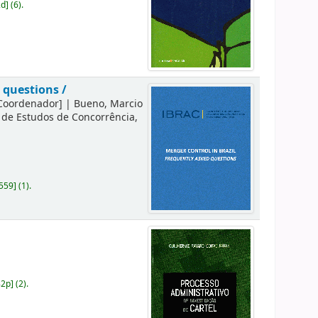
2d
]
(6).
d questions /
Coordenador]
|
Bueno, Marcio
ro de Estudos de Concorrência,
559
]
(1).
82p
]
(2).