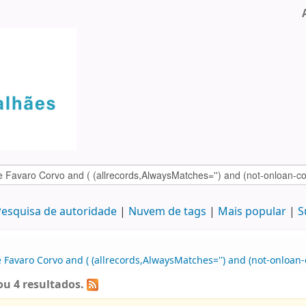
esquisa de autoridade
Nuvem de tags
Mais popular
S
Favaro Corvo and ( (allrecords,AlwaysMatches='') and (not-onloan-c
u 4 resultados.