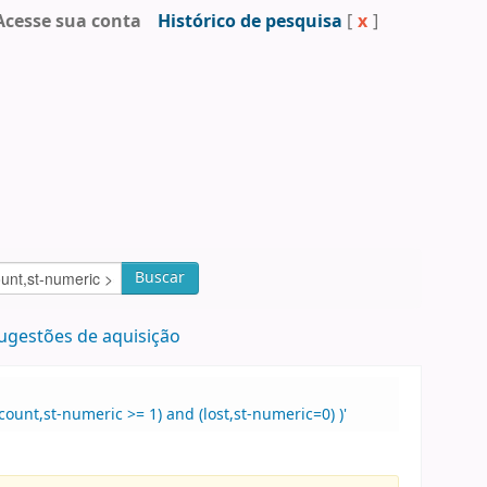
Acesse sua conta
Histórico de pesquisa
[
x
]
Buscar
ugestões de aquisição
ount,st-numeric >= 1) and (lost,st-numeric=0) )'