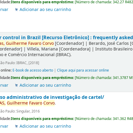
lidade:
Itens disponíveis para empréstimo:
[
Número de chamada:
342.27 R48
rvar
Adicionar ao seu carrinho
 control in Brazil [Recurso Eletrônico] : frequently aske
as,
Guilherme
Favaro
Corvo
[Coordenador]
|
Berardo, José Carlos
[
ordenador]
|
Villela, Mariana
[Coordenadora]
|
Instituto Brasilei
 e Comércio Internacional (IBRAC).
ão Paulo: IBRAC, [2018]
 online:
E-book de acesso aberto
|
Clique aqui para acessar online
lidade:
Itens disponíveis para empréstimo:
[
Número de chamada:
341.3787 M
rvar
Adicionar ao seu carrinho
so administrativo de investigação de cartel/
AS,
Guilherme
Favaro
Corvo
.
ão Paulo: Singular, 2016
lidade:
Itens disponíveis para empréstimo:
[
Número de chamada:
341.362 R4
rvar
Adicionar ao seu carrinho