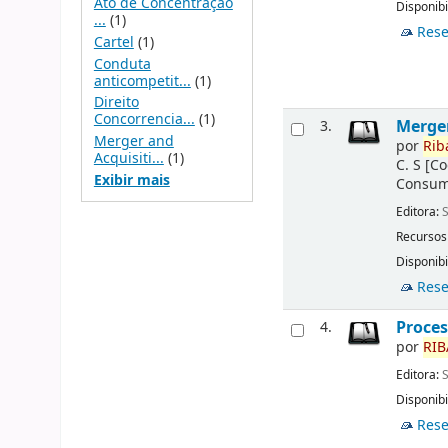
Ato de Concentração
Disponibi
...
(1)
Rese
Cartel
(1)
Conduta
anticompetit...
(1)
Direito
Concorrencia...
(1)
Merger
3.
Merger and
por
Rib
Acquisiti...
(1)
C. S
[Co
Exibir mais
Consumo
Editora:
S
Recursos
Disponibi
Rese
Proces
4.
por
RIB
Editora:
S
Disponibi
Rese