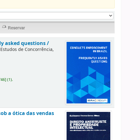
ly asked questions /
e Estudos de Concorrência,
746
]
(1).
sob a ótica das vendas