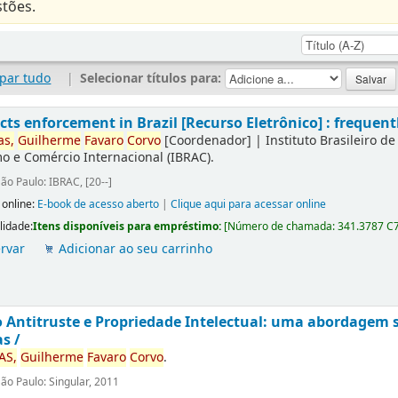
tões.
par tudo
|
Selecionar títulos para:
ts enforcement in Brazil [Recurso Eletrônico] : frequent
as,
Guilherme
Favaro
Corvo
[Coordenador]
|
Instituto Brasileiro d
 e Comércio Internacional (IBRAC).
ão Paulo: IBRAC, [20--]
 online:
E-book de acesso aberto
|
Clique aqui para acessar online
lidade:
Itens disponíveis para empréstimo:
[
Número de chamada:
341.3787 C
rvar
Adicionar ao seu carrinho
o Antitruste e Propriedade Intelectual: uma abordagem 
s /
AS,
Guilherme
Favaro
Corvo
.
ão Paulo: Singular, 2011