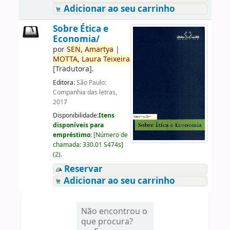
Adicionar ao seu carrinho
Sobre Ética e
Economia/
por
SEN,
Amartya
|
MOTTA,
Laura
Teixeira
[Tradutora]
.
Editora:
São Paulo:
Companhia das letras,
2017
Disponibilidade:
Itens
disponíveis para
empréstimo:
[
Número de
chamada:
330.01 S474s
]
(2).
Reservar
Adicionar ao seu carrinho
Não encontrou o
que procura?