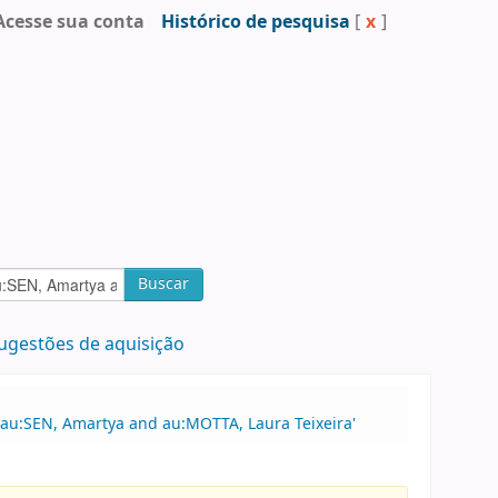
Acesse sua conta
Histórico de pesquisa
[
x
]
Buscar
ugestões de aquisição
 au:SEN, Amartya and au:MOTTA, Laura Teixeira'