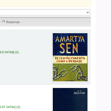
8.9 S474d
]
(2).
0.01 S474s
]
(2).