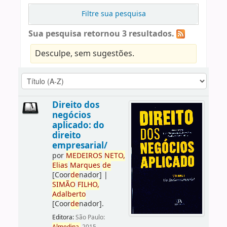
Filtre sua pesquisa
Sua pesquisa retornou 3 resultados.
Desculpe, sem sugestões.
Direito dos
negócios
aplicado: do
direito
empresarial/
por
ME
DE
IROS
NETO,
Elias
Marques
de
[Coor
de
nador]
|
SIMÃO
FILHO,
Adalberto
[Coor
de
nador]
.
Editora:
São Paulo: