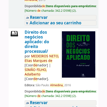
Almedina,
2015
Disponibilida
de
:
Itens disponíveis para empréstimo:
[
Número
de
chamada:
342.2 D598
]
(2).
Reservar
Adicionar ao seu carrinho
Direito dos
negócios
aplicado: do
direito
processual/
por
ME
DE
IROS
NETO,
Elias
Marques
de
[Coor
de
nador]
|
SIMÃO
FILHO,
Adalberto
[Coor
de
nador]
.
Editora:
São Paulo:
Almedina,
2016
Disponibilida
de
:
Itens disponíveis para empréstimo:
[
Número
de
chamada:
342.2 D598
]
(2).
Reservar