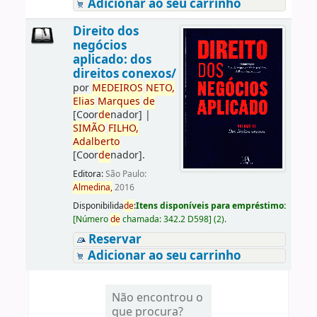
Adicionar ao seu carrinho
Direito dos
negócios
aplicado: dos
direitos conexos/
por
ME
DE
IROS
NETO,
Elias
Marques
de
[Coor
de
nador]
|
SIMÃO
FILHO,
Adalberto
[Coor
de
nador]
.
Editora:
São Paulo:
Almedina,
2016
Disponibilida
de
:
Itens disponíveis para empréstimo:
[
Número
de
chamada:
342.2 D598
]
(2).
Reservar
Adicionar ao seu carrinho
Não encontrou o
que procura?