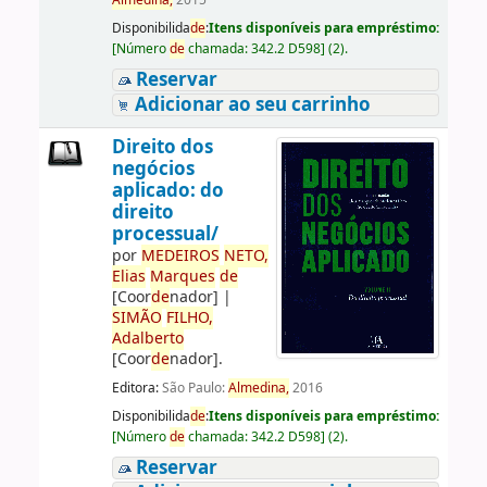
Almedina,
2015
Disponibilida
de
:
Itens disponíveis para empréstimo:
[
Número
de
chamada:
342.2 D598
]
(2).
Reservar
Adicionar ao seu carrinho
Direito dos
negócios
aplicado: do
direito
processual/
por
ME
DE
IROS
NETO,
Elias
Marques
de
[Coor
de
nador]
|
SIMÃO
FILHO,
Adalberto
[Coor
de
nador]
.
Editora:
São Paulo:
Almedina,
2016
Disponibilida
de
:
Itens disponíveis para empréstimo:
[
Número
de
chamada:
342.2 D598
]
(2).
Reservar