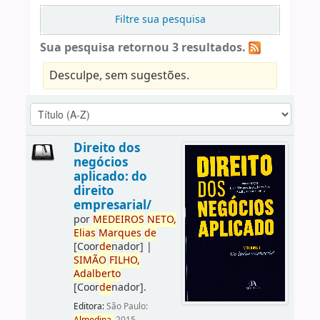
Filtre sua pesquisa
Sua pesquisa retornou 3 resultados.
Desculpe, sem sugestões.
Direito dos
negócios
aplicado: do
direito
empresarial/
por
ME
DE
IROS
NETO,
Elias
Marques
de
[Coor
de
nador]
|
SIMÃO
FILHO,
Adalberto
[Coor
de
nador]
.
Editora:
São Paulo: