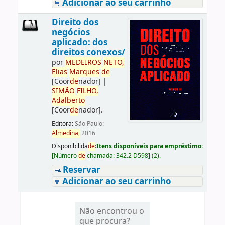
Adicionar ao seu carrinho
Direito dos
negócios
aplicado: dos
direitos conexos/
por
ME
DE
IROS
NETO,
Elias
Marques
de
[Coor
de
nador]
|
SIMÃO
FILHO,
Adalberto
[Coor
de
nador]
.
Editora:
São Paulo:
Almedina,
2016
Disponibilida
de
:
Itens disponíveis para empréstimo:
[
Número
de
chamada:
342.2 D598
]
(2).
Reservar
Adicionar ao seu carrinho
Não encontrou o
que procura?