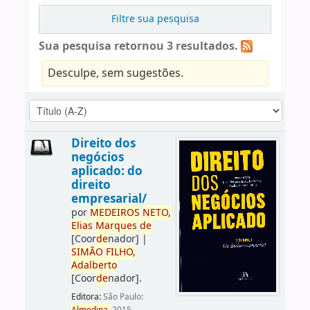
Filtre sua pesquisa
Sua pesquisa retornou 3 resultados.
Desculpe, sem sugestões.
Direito dos
negócios
aplicado: do
direito
empresarial/
por
ME
DE
IROS
NETO,
Elias
Marques
de
[Coor
de
nador]
|
SIMÃO
FILHO,
Adalberto
[Coor
de
nador]
.
Editora:
São Paulo: