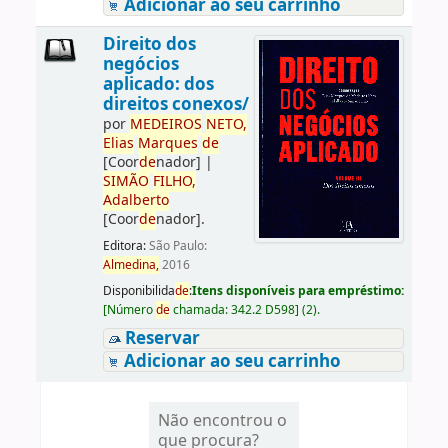
Adicionar ao seu carrinho
Direito dos
negócios
aplicado: dos
direitos conexos/
por
ME
DE
IROS
NETO,
Elias
Marques
de
[Coor
de
nador]
|
SIMÃO
FILHO,
Adalberto
[Coor
de
nador]
.
Editora:
São Paulo:
Almedina,
2016
Disponibilida
de
:
Itens disponíveis para empréstimo:
[
Número
de
chamada:
342.2 D598
]
(2).
Reservar
Adicionar ao seu carrinho
Não encontrou o
que procura?