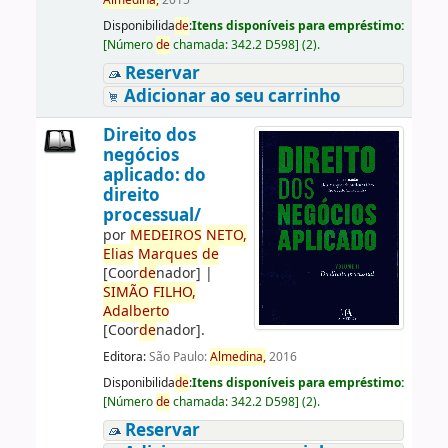
Almedina,
2015
Disponibilida
de
:
Itens disponíveis para empréstimo:
[
Número
de
chamada:
342.2 D598
]
(2).
Reservar
Adicionar ao seu carrinho
Direito dos
negócios
aplicado: do
direito
processual/
por
ME
DE
IROS
NETO,
Elias
Marques
de
[Coor
de
nador]
|
SIMÃO
FILHO,
Adalberto
[Coor
de
nador]
.
Editora:
São Paulo:
Almedina,
2016
Disponibilida
de
:
Itens disponíveis para empréstimo:
[
Número
de
chamada:
342.2 D598
]
(2).
Reservar