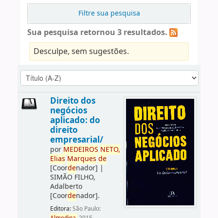
Filtre sua pesquisa
Sua pesquisa retornou 3 resultados.
Desculpe, sem sugestões.
Direito dos
negócios
aplicado: do
direito
empresarial/
por
ME
DE
IROS
NETO,
Elias
Marques
de
[Coor
de
nador]
|
SIMÃO FILHO,
Adalberto
[Coor
de
nador]
.
Editora:
São Paulo: