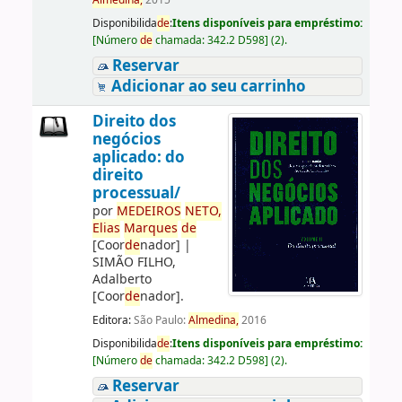
Almedina,
2015
Disponibilida
de
:
Itens disponíveis para empréstimo:
[
Número
de
chamada:
342.2 D598
]
(2).
Reservar
Adicionar ao seu carrinho
Direito dos
negócios
aplicado: do
direito
processual/
por
ME
DE
IROS
NETO,
Elias
Marques
de
[Coor
de
nador]
|
SIMÃO FILHO,
Adalberto
[Coor
de
nador]
.
Editora:
São Paulo:
Almedina,
2016
Disponibilida
de
:
Itens disponíveis para empréstimo:
[
Número
de
chamada:
342.2 D598
]
(2).
Reservar