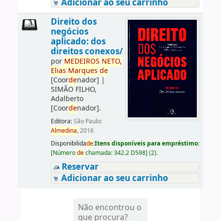
Adicionar ao seu carrinho
Direito dos
negócios
aplicado: dos
direitos conexos/
por
ME
DE
IROS
NETO,
Elias
Marques
de
[Coor
de
nador]
|
SIMÃO FILHO,
Adalberto
[Coor
de
nador]
.
Editora:
São Paulo:
Almedina,
2016
Disponibilida
de
:
Itens disponíveis para empréstimo:
[
Número
de
chamada:
342.2 D598
]
(2).
Reservar
Adicionar ao seu carrinho
Não encontrou o
que procura?