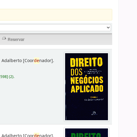
 Adalberto
[Coor
de
nador]
.
D598
]
(2).
 Adalberto
[Coor
de
nador]
.