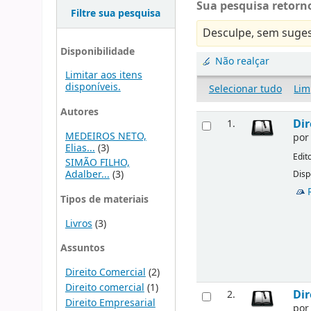
Sua pesquisa retorno
Filtre sua pesquisa
Desculpe, sem suges
Disponibilidade
Não realçar
Limitar aos itens
disponíveis.
Selecionar tudo
Lim
Autores
Dir
1.
MEDEIROS NETO,
po
Elias...
(3)
Edit
SIMÃO FILHO,
Adalber...
(3)
Disp
Tipos de materiais
Livros
(3)
Assuntos
Direito Comercial
(2)
Direito comercial
(1)
Dir
2.
Direito Empresarial
po