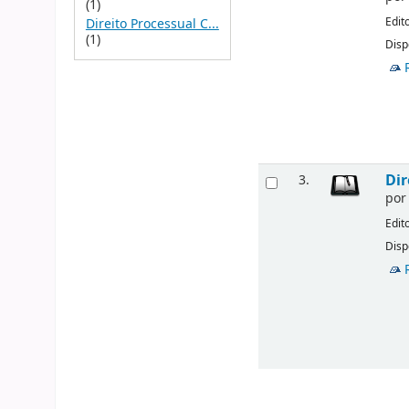
(1)
Edit
Direito Processual C...
(1)
Disp
Dir
3.
po
Edit
Disp