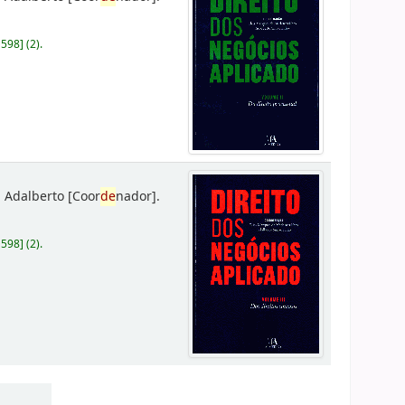
D598
]
(2).
 Adalberto
[Coor
de
nador]
.
D598
]
(2).