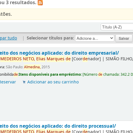
u 3 resultados.
tões.
par tudo
|
Selecionar títulos para:
eito dos negócios aplicado: do direito empresarial/
r
ME
DE
IROS
NETO,
Elias
Marques
de
[Coor
de
nador]
|
SIMÃO FILHO,
ora:
São Paulo:
Almedina,
2015
onibilida
de
:
Itens disponíveis para empréstimo:
[
Número
de
chamada:
342.2 
Reservar
Adicionar ao seu carrinho
eito dos negócios aplicado: do direito processual/
r
ME
DE
IROS
NETO,
Elias
Marques
de
[Coor
de
nador]
|
SIMÃO FILHO,