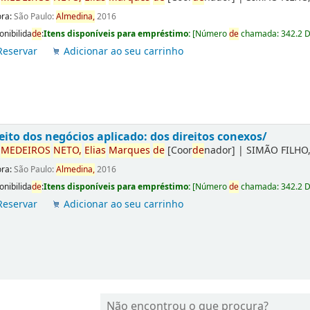
ora:
São Paulo:
Almedina,
2016
onibilida
de
:
Itens disponíveis para empréstimo:
[
Número
de
chamada:
342.2 
Reservar
Adicionar ao seu carrinho
eito dos negócios aplicado: dos direitos conexos/
r
ME
DE
IROS
NETO,
Elias
Marques
de
[Coor
de
nador]
|
SIMÃO FILHO,
ora:
São Paulo:
Almedina,
2016
onibilida
de
:
Itens disponíveis para empréstimo:
[
Número
de
chamada:
342.2 
Reservar
Adicionar ao seu carrinho
Não encontrou o que procura?