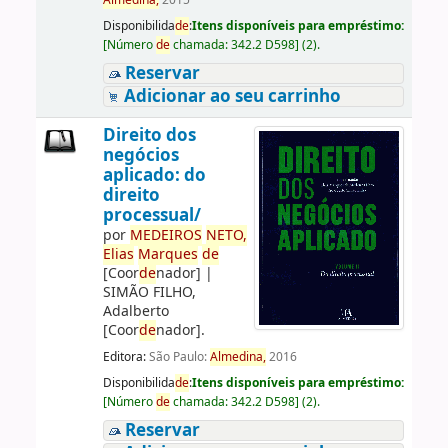
Almedina,
2015
Disponibilida
de
:
Itens disponíveis para empréstimo:
[
Número
de
chamada:
342.2 D598
]
(2).
Reservar
Adicionar ao seu carrinho
Direito dos
negócios
aplicado: do
direito
processual/
por
ME
DE
IROS
NETO,
Elias
Marques
de
[Coor
de
nador]
|
SIMÃO FILHO,
Adalberto
[Coor
de
nador]
.
Editora:
São Paulo:
Almedina,
2016
Disponibilida
de
:
Itens disponíveis para empréstimo:
[
Número
de
chamada:
342.2 D598
]
(2).
Reservar