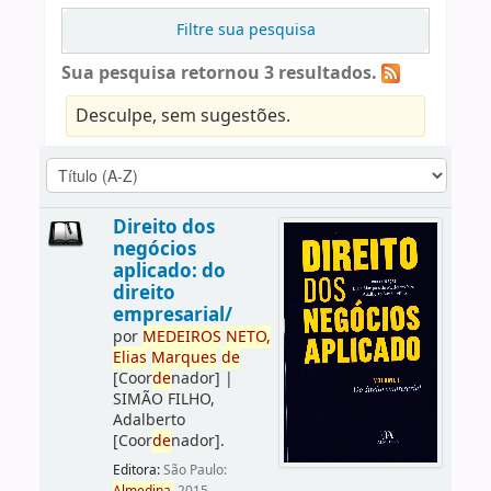
Filtre sua pesquisa
Sua pesquisa retornou 3 resultados.
Desculpe, sem sugestões.
Direito dos
negócios
aplicado: do
direito
empresarial/
por
ME
DE
IROS
NETO,
Elias
Marques
de
[Coor
de
nador]
|
SIMÃO FILHO,
Adalberto
[Coor
de
nador]
.
Editora:
São Paulo: