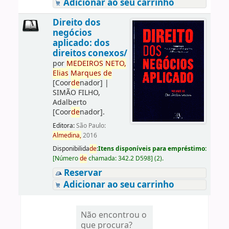
Adicionar ao seu carrinho
Direito dos
negócios
aplicado: dos
direitos conexos/
por
ME
DE
IROS
NETO,
Elias
Marques
de
[Coor
de
nador]
|
SIMÃO FILHO,
Adalberto
[Coor
de
nador]
.
Editora:
São Paulo:
Almedina,
2016
Disponibilida
de
:
Itens disponíveis para empréstimo:
[
Número
de
chamada:
342.2 D598
]
(2).
Reservar
Adicionar ao seu carrinho
Não encontrou o
que procura?