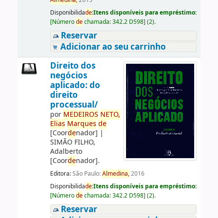
Almedina,
2015
Disponibilida
de
:
Itens disponíveis para empréstimo:
[
Número
de
chamada:
342.2 D598
]
(2).
Reservar
Adicionar ao seu carrinho
Direito dos
negócios
aplicado: do
direito
processual/
por
ME
DE
IROS
NETO,
Elias
Marques
de
[Coor
de
nador]
|
SIMÃO FILHO,
Adalberto
[Coor
de
nador]
.
Editora:
São Paulo:
Almedina,
2016
Disponibilida
de
:
Itens disponíveis para empréstimo:
[
Número
de
chamada:
342.2 D598
]
(2).
Reservar