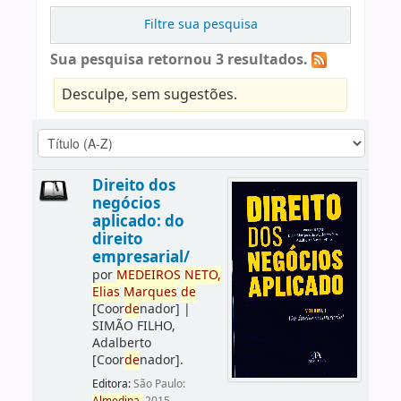
Filtre sua pesquisa
Sua pesquisa retornou 3 resultados.
Desculpe, sem sugestões.
Direito dos
negócios
aplicado: do
direito
empresarial/
por
ME
DE
IROS
NETO,
Elias
Marques
de
[Coor
de
nador]
|
SIMÃO FILHO,
Adalberto
[Coor
de
nador]
.
Editora:
São Paulo: