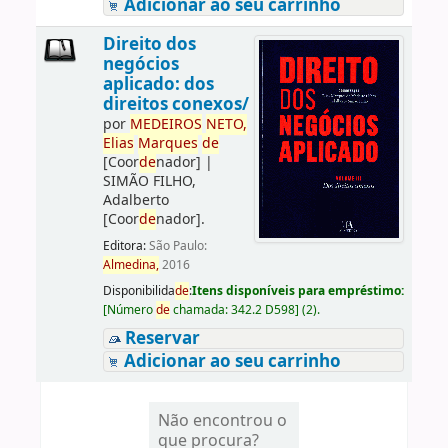
Adicionar ao seu carrinho
Direito dos
negócios
aplicado: dos
direitos conexos/
por
ME
DE
IROS
NETO,
Elias
Marques
de
[Coor
de
nador]
|
SIMÃO FILHO,
Adalberto
[Coor
de
nador]
.
Editora:
São Paulo:
Almedina,
2016
Disponibilida
de
:
Itens disponíveis para empréstimo:
[
Número
de
chamada:
342.2 D598
]
(2).
Reservar
Adicionar ao seu carrinho
Não encontrou o
que procura?