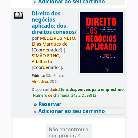
Adicionar ao seu carrinho
Direito dos
negócios
aplicado: dos
direitos conexos/
por
ME
DE
IROS
NETO,
Elias
Marques
de
[Coor
de
nador]
|
SIMÃO
FILHO,
Adalberto
[Coor
de
nador]
.
Editora:
São Paulo:
Almedina,
2016
Disponibilida
de
:
Itens disponíveis para empréstimo:
[
Número
de
chamada:
342.2 D598
]
(2).
Reservar
Adicionar ao seu carrinho
Não encontrou o
que procura?