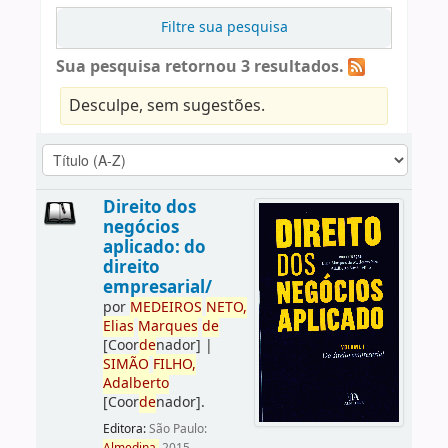
Filtre sua pesquisa
Sua pesquisa retornou 3 resultados.
Desculpe, sem sugestões.
Direito dos
negócios
aplicado: do
direito
empresarial/
por
ME
DE
IROS
NETO,
Elias
Marques
de
[Coor
de
nador]
|
SIMÃO
FILHO,
Adalberto
[Coor
de
nador]
.
Editora:
São Paulo: