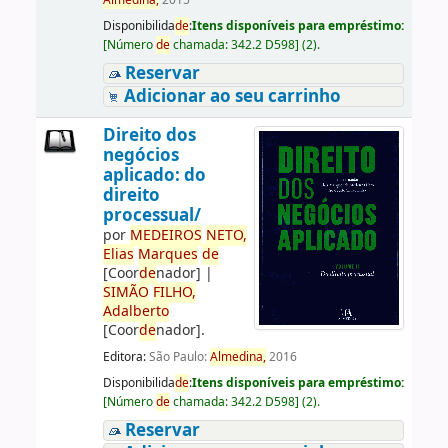
Almedina,
2015
Disponibilida
de
:
Itens disponíveis para empréstimo:
[
Número
de
chamada:
342.2 D598
]
(2).
Reservar
Adicionar ao seu carrinho
Direito dos
negócios
aplicado: do
direito
processual/
por
ME
DE
IROS
NETO,
Elias
Marques
de
[Coor
de
nador]
|
SIMÃO
FILHO,
Adalberto
[Coor
de
nador]
.
Editora:
São Paulo:
Almedina,
2016
Disponibilida
de
:
Itens disponíveis para empréstimo:
[
Número
de
chamada:
342.2 D598
]
(2).
Reservar