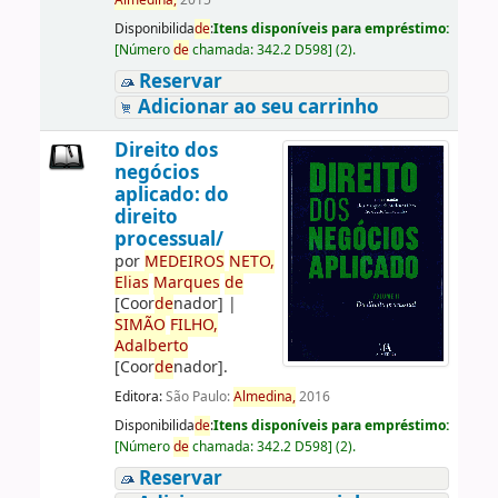
Almedina,
2015
Disponibilida
de
:
Itens disponíveis para empréstimo:
[
Número
de
chamada:
342.2 D598
]
(2).
Reservar
Adicionar ao seu carrinho
Direito dos
negócios
aplicado: do
direito
processual/
por
ME
DE
IROS
NETO,
Elias
Marques
de
[Coor
de
nador]
|
SIMÃO
FILHO,
Adalberto
[Coor
de
nador]
.
Editora:
São Paulo:
Almedina,
2016
Disponibilida
de
:
Itens disponíveis para empréstimo:
[
Número
de
chamada:
342.2 D598
]
(2).
Reservar