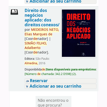
Adicionar ao seu carrinho
Direito dos
negócios
aplicado: dos
direitos conexos/
por
ME
DE
IROS
NETO,
Elias
Marques
de
[Coor
de
nador]
|
SIMÃO
FILHO,
Adalberto
[Coor
de
nador]
.
Editora:
São Paulo:
Almedina,
2016
Disponibilida
de
:
Itens disponíveis para empréstimo:
[
Número
de
chamada:
342.2 D598
]
(2).
Reservar
Adicionar ao seu carrinho
Não encontrou o
que procura?