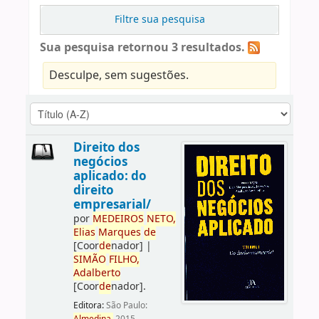
Filtre sua pesquisa
Sua pesquisa retornou 3 resultados.
Desculpe, sem sugestões.
Direito dos
negócios
aplicado: do
direito
empresarial/
por
ME
DE
IROS
NETO,
Elias
Marques
de
[Coor
de
nador]
|
SIMÃO
FILHO,
Adalberto
[Coor
de
nador]
.
Editora:
São Paulo: